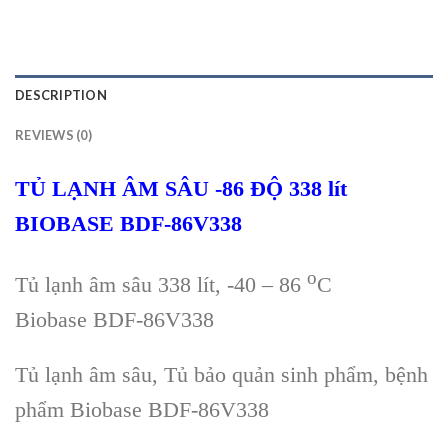
DESCRIPTION
REVIEWS (0)
TỦ LẠNH ÂM SÂU -86 ĐỘ 338
lít
BIOBASE BDF-86V
33
8
o
Tủ lạnh
âm sâu 338
l
ít, -40 – 86
C
Biobase
BDF-86V
33
8
T
ủ lạnh
âm sâu
,
Tủ bảo quản sinh phẩm, bệnh
phẩm Biobase
BDF-86V
33
8