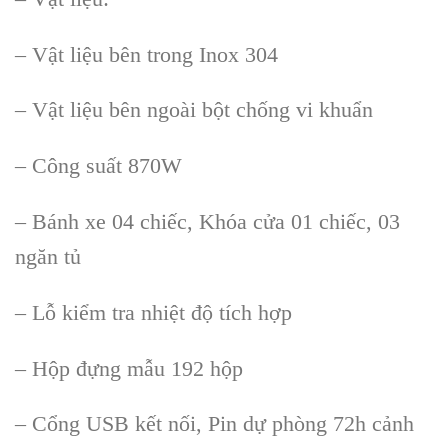
– Vật liệu b
ên trong Inox 304
– V
ật liệu b
ên ngoài b
ột chống vi khuẩn
– C
ông su
ất 870W
– B
ánh xe 04 chi
ếc, Kh
óa c
ửa 01 chiếc, 03
ngăn tủ
– Lỗ kiểm tra nhiệt độ t
ích h
ợp
– Hộp đựng mẫu 192 hộp
– Cổng USB kết nối, Pin dự ph
òng 72h c
ảnh