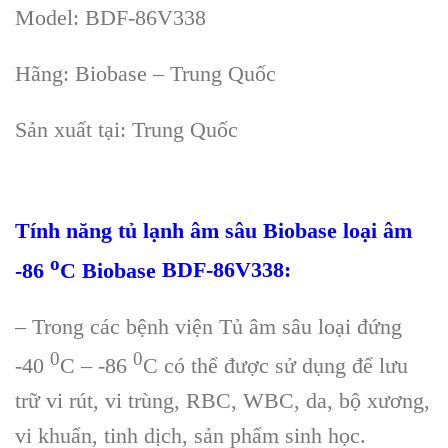
Model:
BDF-86V
33
8
Hãng: Biobase – Trung Qu
ốc
Sản xuất tại: Trung Quốc
Tính năng t
ủ lạnh
âm sâu Biobase lo
ại
âm
o
-86
C Biobase
BDF-86V
338
:
– Trong các b
ệnh viện Tủ
âm sâu lo
ại đứng
0
0
-40
C – -86
C có th
ể được sử dụng để lưu
trữ vi r
út, vi trùng, RBC, WBC, da, b
ộ xương,
vi khuẩn, tinh dịch, sản phẩm sinh học.