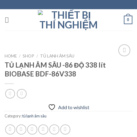
Skip
to
content
0
HOME
/
SHOP
/
TỦ LẠNH ÂM SÂU
TỦ LẠNH ÂM SÂU -86 ĐỘ 338 lít
BIOBASE BDF-86V338
Add to
wishlist
Add to wishlist
Category:
tủ lạnh âm sâu