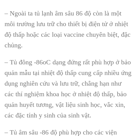
– Ngo
ài ta t
ủ lạnh
âm sâu 86 đ
ộ c
òn là m
ột
m
ôi trư
ờng lưu trữ cho thiết bị điện tử ở nhiệt
độ thấp hoặc c
ác lo
ại vaccine chuy
ên bi
ệt, đặc
chủng.
– Tủ đ
ông -86oC d
ạng đứng rất ph
ù h
ợp ở bảo
quản mẫu tại nhiệt độ thấp cung cấp nhiều ứng
dụng nghi
ên c
ứu v
à lưu tr
ữ, chẳng hạn như
c
ác thí nghi
ệm khoa học ở nhiệt độ thấp, bảo
quản huyết tương, vật liệu sinh học, vắc xin,
c
ác đ
ặc t
ính y sinh c
ủa sinh vật.
– Tủ
âm sâu -86 đ
ộ ph
ù h
ợp cho c
ác vi
ện