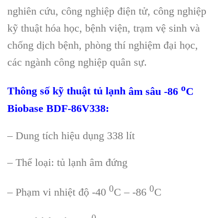
nghi
ên c
ứu, c
ông nghi
ệp điện tử, c
ông nghi
ệp
kỹ thuật h
óa h
ọc, bệnh viện, trạm vệ sinh v
à
ch
ống dịch bệnh, ph
òng thí nghi
ệm đại học,
c
ác ngành công nghi
ệp qu
ân s
ự.
o
Th
ông s
ố kỹ thuật tủ lạnh
âm sâu -86
C
Biobase
BDF-86V
338
:
– Dung tích hi
ệu dụng 338 l
ít
– Th
ể loại: tủ lạnh
âm đ
ứng
0
0
– Phạm vi nhiệt độ -40
C – -86
C
0