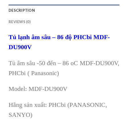
DESCRIPTION
REVIEWS (0)
Tủ lạnh âm sâu – 86 độ PHCbi MDF-
DU900V
Tủ
âm sâu -50 đến – 86 oC MDF-DU900V,
PHCbi ( Panasonic)
Model: MDF-DU900V
Hãng s
ản xuất: PHCbi (P
ANASONIC,
SANYO
)