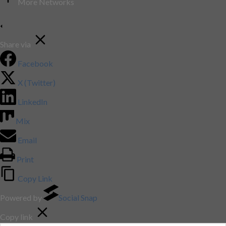
More Networks
Share via
Facebook
X (Twitter)
LinkedIn
Mix
Email
Print
Copy Link
Powered by
Social Snap
Copy link