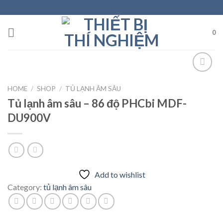
Skip
to
content
0
HOME
/
SHOP
/
TỦ LẠNH ÂM SÂU
Add to
Tủ lạnh âm sâu – 86 độ PHCbi MDF-
wishlist
DU900V
Add to wishlist
Category:
tủ lạnh âm sâu