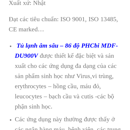
Xuất xứ: Nhật
Đ
ạt c
ác tiêu chu
ẩn: ISO 9001, ISO 13485,
CE marked…
Tủ lạnh âm sâu – 86 độ PHCbi MDF-
DU900V
được thiết kế đặc biệt và sản
xuất cho các ứng dụng đa dạng của các
sản phẩm sinh học như Virus,vi trùng,
erythrocytes – hồng cầu, máu đỏ,
leucocytes – bạch cầu và cutis -các bộ
phận sinh học.
Các ứng dụng này thường được thấy ở
các ngân hàng máu, bệnh viện, các trung