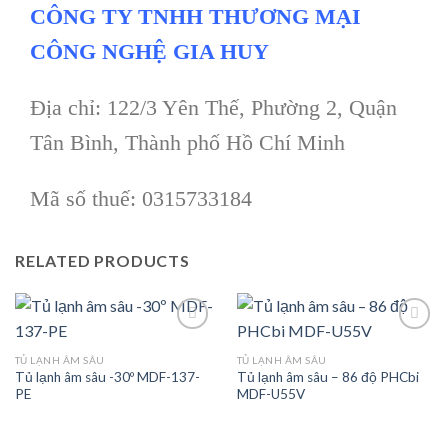
CÔNG TY TNHH THƯƠNG MẠI
CÔNG NGHỆ GIA HUY
Địa chỉ: 122/3 Yên Thế, Phường 2, Quận
Tân Bình, Thành phố Hồ Chí Minh
Mã số thuế: 0315733184
RELATED PRODUCTS
TỦ LẠNH ÂM SÂU
TỦ LẠNH ÂM SÂU
Tủ lạnh âm sâu -30º MDF-137-
Tủ lạnh âm sâu – 86 độ PHCbi
Add to
Add to
PE
MDF-U55V
wishlist
wishlist