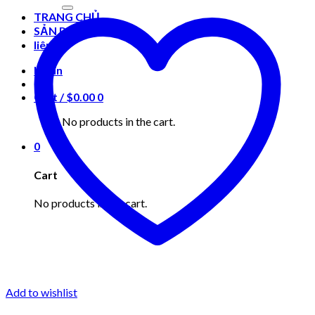
for:
TRANG CHỦ
SẢN PHẨM
liên hệ
Login
Cart /
$
0.00
0
No products in the cart.
0
Cart
No products in the cart.
Add to wishlist