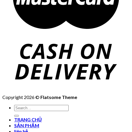
Copyright 2026 ©
Flatsome Theme
Search
for:
TRANG CHỦ
SẢN PHẨM
liên hệ