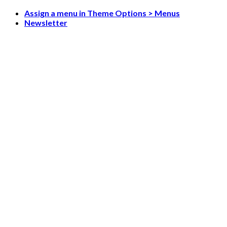
Skip
Assign a menu in Theme Options > Menus
to
Newsletter
content