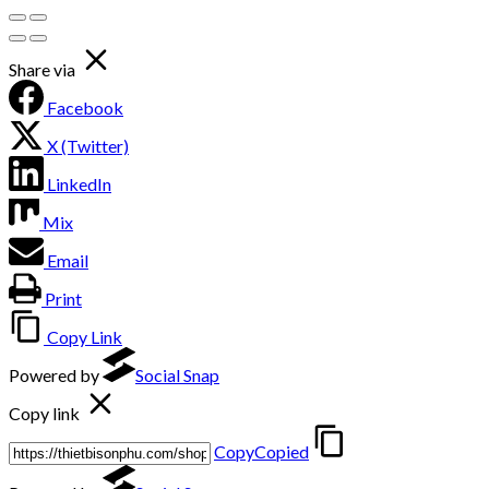
Share via
Facebook
X (Twitter)
LinkedIn
Mix
Email
Print
Copy Link
Powered by
Social Snap
Copy link
Copy
Copied