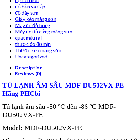
độ bền uốn
độ bền va đập
độ dày sơn
Giấy kéo màng sơn
Máy đo độ bóng
Máy đo độ cứng màng sơn
quạt màu ral
thước đo độ mịn
Thước kéo màng sơn
Uncategorized
Description
Reviews (0)
TỦ LẠNH ÂM SÂU MDF-DU502VX-PE
Hãng PHCbi
Tủ lạnh âm sâu -50 ºC đến -86 ºC MDF-
DU502VX-PE
Model: MDF-DU502VX-PE