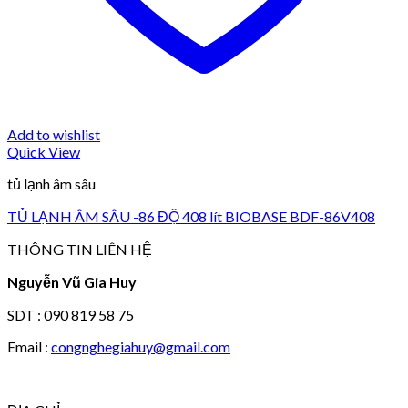
Add to wishlist
Quick View
tủ lạnh âm sâu
TỦ LẠNH ÂM SÂU -86 ĐỘ 408 lít BIOBASE BDF-86V408
THÔNG TIN LIÊN HỆ
Nguyễn Vũ Gia Huy
SDT : 090 819 58 75
Email :
congnghegiahuy@gmail.com