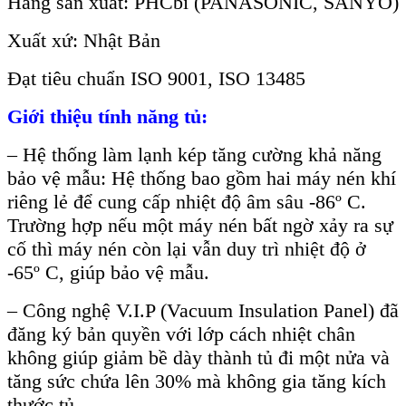
Hãng sản xuất: PHCbi (PANASONIC, SANYO)
Xuất xứ: Nhật Bản
Đạt tiêu chuẩn ISO 9001, ISO 13485
Giới thiệu tính năng tủ:
– Hệ thống làm lạnh kép tăng cường khả năng
bảo vệ mẫu: Hệ thống bao gồm hai máy nén khí
riêng lẻ để cung cấp nhiệt độ âm sâu -86º C.
Trường hợp nếu một máy nén bất ngờ xảy ra sự
cố thì máy nén còn lại vẫn duy trì nhiệt độ ở
-65º C, giúp bảo vệ mẫu.
– Công nghệ V.I.P (Vacuum Insulation Panel) đã
đăng ký bản quyền với lớp cách nhiệt chân
không giúp giảm bề dày thành tủ đi một nửa và
tăng sức chứa lên 30% mà không gia tăng kích
thước tủ.