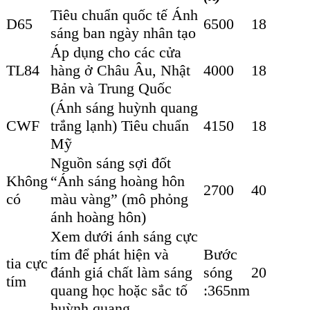
Tiêu chuẩn quốc tế Ánh
D65
6500
18
sáng ban ngày nhân tạo
Áp dụng cho các cửa
TL84
hàng ở Châu Âu, Nhật
4000
18
Bản và Trung Quốc
(Ánh sáng huỳnh quang
CWF
trắng lạnh) Tiêu chuẩn
4150
18
Mỹ
Nguồn sáng sợi đốt
Không
“Ánh sáng hoàng hôn
2700
40
có
màu vàng” (mô phỏng
ánh hoàng hôn)
Xem dưới ánh sáng cực
tím để phát hiện và
Bước
tia cực
đánh giá chất làm sáng
sóng
20
tím
quang học hoặc sắc tố
:365nm
huỳnh quang