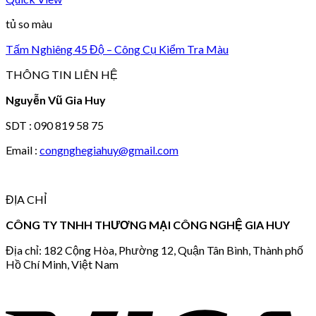
tủ so màu
Tấm Nghiêng 45 Độ – Công Cụ Kiểm Tra Màu
THÔNG TIN LIÊN HỆ
Nguyễn Vũ Gia Huy
SDT : 090 819 58 75
Email :
congnghegiahuy@gmail.com
ĐỊA CHỈ
CÔNG TY TNHH THƯƠNG MẠI CÔNG NGHỆ GIA HUY
Địa chỉ: 182 Cộng Hòa, Phường 12, Quận Tân Bình, Thành phố
Hồ Chí Minh, Việt Nam