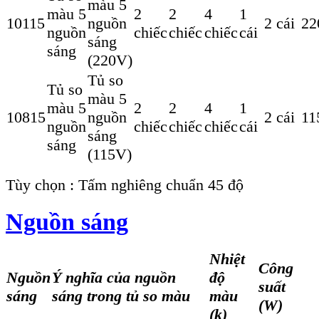
màu 5
màu 5
2
2
4
1
10115
nguồn
2 cái
22
nguồn
chiếc
chiếc
chiếc
cái
sáng
sáng
(220V)
Tủ so
Tủ so
màu 5
màu 5
2
2
4
1
10815
nguồn
2 cái
11
nguồn
chiếc
chiếc
chiếc
cái
sáng
sáng
(115V)
Tùy chọn : Tấm nghiêng chuẩn 45 độ
Nguồn sáng
Nhiệt
Công
Nguồn
Ý nghĩa của nguồn
độ
suất
sáng
sáng trong tủ so màu
màu
(W)
(k)