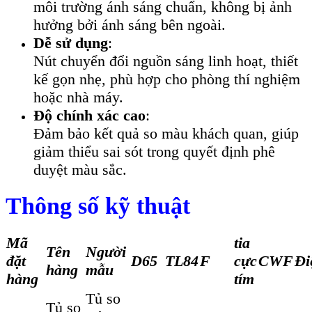
môi trường ánh sáng chuẩn, không bị ảnh
hưởng bởi ánh sáng bên ngoài.
Dễ sử dụng
:
Nút chuyển đổi nguồn sáng linh hoạt, thiết
kế gọn nhẹ, phù hợp cho phòng thí nghiệm
hoặc nhà máy.
Độ chính xác cao
:
Đảm bảo kết quả so màu khách quan, giúp
giảm thiểu sai sót trong quyết định phê
duyệt màu sắc.
Thông số kỹ thuật
Mã
tia
Tên
Người
đặt
D65
TL84
F
cực
CWF
Đi
hàng
mẫu
hàng
tím
Tủ so
Tủ so