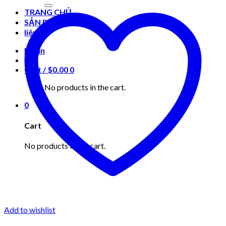
for:
TRANG CHỦ
SẢN PHẨM
liên hệ
Login
Cart /
$
0.00
0
No products in the cart.
0
Cart
No products in the cart.
Add to wishlist