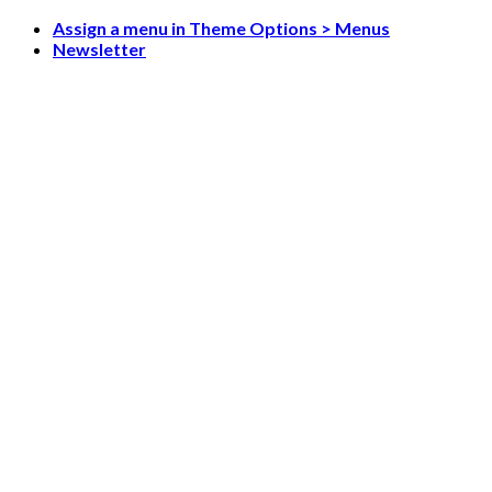
Skip
Assign a menu in Theme Options > Menus
to
Newsletter
content