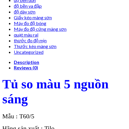
độ bền uốn
độ bền va đập
độ dày sơn
Giấy kéo màng sơn
Máy đo độ bóng
Máy đo độ cứng màng sơn
quạt màu ral
thước đo độ mịn
Thước kéo màng sơn
Uncategorized
Description
Reviews (0)
Tủ so màu 5 nguồn
sáng
Mẫu : T60/5
Hãng sản xuất : Tilo