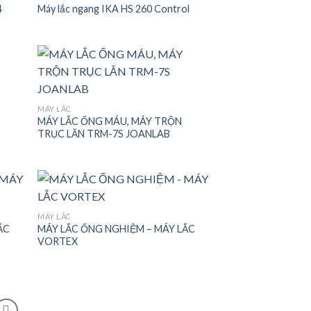
4
Máy lắc ngang IKA HS 260 Control
 to
Add to
list
wishlist
 to
Add to
MÁY LẮC
list
wishlist
MÁY LẮC ỐNG MÁU, MÁY TRỘN
TRỤC LĂN TRM-7S JOANLAB
MÁY LẮC
ẮC
MÁY LẮC ỐNG NGHIỆM – MÁY LẮC
 to
Add to
VORTEX
list
wishlist