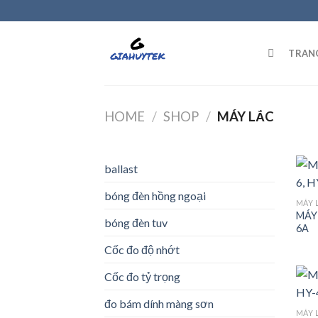
Skip
to
content
TRAN
HOME
/
SHOP
/
MÁY LẮC
ballast
bóng đèn hồng ngoại
MÁY 
MÁY 
bóng đèn tuv
6A
Cốc đo độ nhớt
Cốc đo tỷ trọng
đo bám dính màng sơn
MÁY 