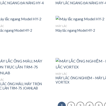
 LẮC NGANG ĐA NĂNG HY-4
MÁY LẮC NGANG ĐA NĂNG HY-
Add to
Add
wishlist
wish
LẮC
MÁY LẮC
lắc ngang Model HY-2
Máy lắc ngang Model HY-2
Add to
Add
wishlist
wish
MÁY LẮC
MÁY LẮC ỐNG NGHIỆM – MÁY L
Add to
Add
LẮC
VORTEX
wishlist
wish
 LẮC ỐNG MÁU, MÁY TRỘN
C LĂN TRM-7S JOANLAB
1
2
3
4
5