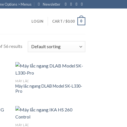
eme Options > Menus
Newsletter
0
LOGIN
CART /
$
0.00
f 56 results
MÁY LẮC
Máy lắc ngang DLAB Model SK-L330-
 to
Add to
Pro
list
wishlist
MÁY LẮC