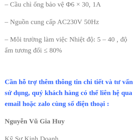
–
Cầu ch
ì
ống bảo vệ
Φ6
× 30, 1A
– Ngu
ồn cung cấp AC230V 50Hz
–
M
ôi trư
ờng l
àm vi
ệc Nhiệt độ: 5 – 40 , độ
ẩm tương đối
≤ 80%
Cần hỗ trợ thêm thông tin chi tiết và tư vấn
sử dụng, quý khách hàng có thể liên hệ qua
email hoặc zalo cùng số điện thoại :
Nguyễn Vũ Gia Huy
Kỹ Sư Kinh Doanh