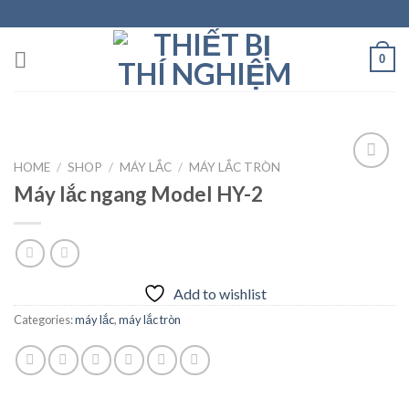
Skip
to
content
0
HOME
/
SHOP
/
MÁY LẮC
/
MÁY LẮC TRÒN
Máy lắc ngang Model HY-2
Add to
wishlist
Add to wishlist
Categories:
máy lắc
,
máy lắc tròn