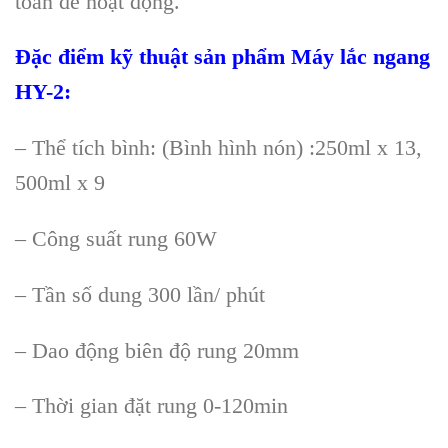
toàn đ
ể hoạt động.
Đặc điểm kỹ thuật sản phẩm
Máy l
ắc ngang
HY-2
:
–
Thể t
ích bình: (Bình hình nón) :250ml x 13,
500ml x 9
– Công su
ất rung 60W
–
Tần số dung 300 lần/ ph
út
– Dao đ
ộng bi
ên đ
ộ rung 20mm
–
Thời gian đặt rung 0-120min