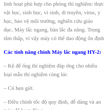
linh hoạt ph
ù h
ợp cho ph
òng thí nghi
ệm: thực
vật học, sinh học, vi sinh, di truyền, virus, y
học, bảo vệ m
ôi trư
ờng, nghi
ên c
ứu gi
áo
d
ục.
Máy lắc ngang, bàn lắc đa năng. Tr
ọng
t
âm th
ấp, v
ì v
ậy m
áy có th
ể dao động ổn định
C
ác tính năng chính
Máy l
ắc ngang HY-2
:
– K
ệ để ống th
í nghi
ệm đ
áp
ứng cho nhiều
loại mẫu th
í nghi
ệm c
ùng lúc
– Có h
ẹn giờ.
–
Điều chỉnh tốc độ quy định, dễ d
àng và an