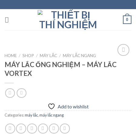
Skip
to
content
0
HOME
/
SHOP
/
MÁY LẮC
/
MÁY LẮC NGANG
MÁY LẮC ỐNG NGHIỆM – MÁY LẮC
VORTEX
Add to
wishlist
Add to wishlist
Categories:
máy lắc
,
máy lắc ngang