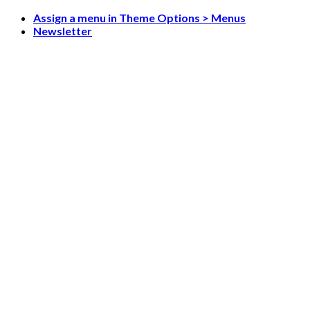
Skip
Assign a menu in Theme Options > Menus
to
Newsletter
content