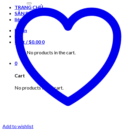
for:
TRANG CHỦ
SẢN PHẨM
liên hệ
Login
Cart /
$
0.00
0
No products in the cart.
0
Cart
No products in the cart.
Add to wishlist