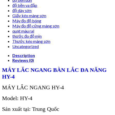
độ bền uốn
độ bền va đập
độ dày sơn
Giấy kéo màng sơn
Máy đo độ bóng
Máy đo độ cứng màng sơn
quạt màu ral
thước đo độ mịn
Thước kéo màng sơn
Uncategorized
Description
Reviews (0)
MÁY LẮC NGANG BÀN LẮC ĐA NĂNG
HY-4
MÁY LẮC NGANG HY-4
Model: HY-4
Sản xuất tại: Trung Quốc