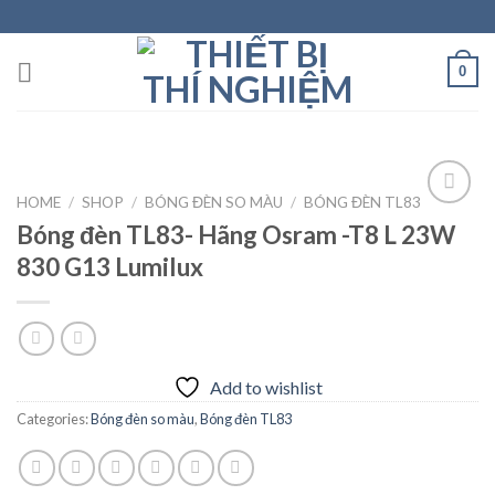
Skip
to
content
0
HOME
/
SHOP
/
BÓNG ĐÈN SO MÀU
/
BÓNG ĐÈN TL83
Bóng đèn TL83- Hãng Osram -T8 L 23W
830 G13 Lumilux
Add to
wishlist
Add to wishlist
Categories:
Bóng đèn so màu
,
Bóng đèn TL83