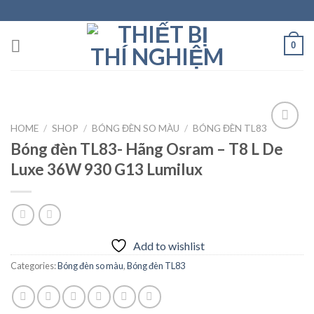
Skip
to
content
0
HOME
/
SHOP
/
BÓNG ĐÈN SO MÀU
/
BÓNG ĐÈN TL83
Bóng đèn TL83- Hãng Osram – T8 L De
Luxe 36W 930 G13 Lumilux
Add to
wishlist
Add to wishlist
Categories:
Bóng đèn so màu
,
Bóng đèn TL83