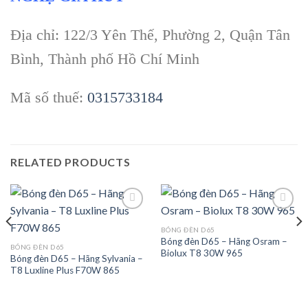
Địa chỉ: 122/3 Yên Thế, Phường 2, Quận Tân
Bình, Thành phố Hồ Chí Minh
Mã số thuế:
0315733184
RELATED PRODUCTS
BÓNG ĐÈN D65
Bóng đèn D65 – Hãng Osram –
Add to
Add to
BÓNG ĐÈN D65
Biolux T8 30W 965
wishlist
wishlist
Bóng đèn D65 – Hãng Sylvania –
T8 Luxline Plus F70W 865