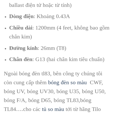
ballast điện tử hoặc từ tính)
Dòng điện
: Khoảng 0.43A
Chiều dài
: 1200mm (4 feet, không bao gồm
chân kim)
Đường kính
: 26mm (T8)
Chân đèn
: G13 (hai chân kim tiêu chuẩn)
Ngoài bóng đèn tl83, bên công ty chúng tôi
còn cung cấp thêm
bóng đèn so màu
CWF,
bóng UV, bóng UV30, bóng U35, bóng U50,
bóng F/A, bóng D65, bóng TL83,bóng
TL84….cho các
tủ so màu
tới từ hãng Tilo