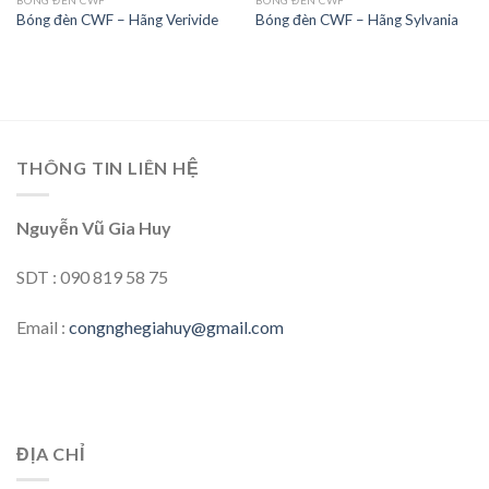
BÓNG ĐÈN CWF
BÓNG ĐÈN CWF
Bóng đèn CWF – Hãng Verivide
Bóng đèn CWF – Hãng Sylvania
Add to
Add to
wishlist
wishlist
THÔNG TIN LIÊN HỆ
Nguyễn Vũ Gia Huy
SDT : 090 819 58 75
Email :
congnghegiahuy@gmail.com
ĐỊA CHỈ