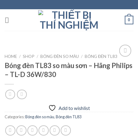
Skip
to
content
0
HOME
/
SHOP
/
BÓNG ĐÈN SO MÀU
/
BÓNG ĐÈN TL83
Bóng đèn TL83 so màu sơn – Hãng Philips
– TL-D 36W/830
Add to
wishlist
Add to wishlist
Categories:
Bóng đèn so màu
,
Bóng đèn TL83