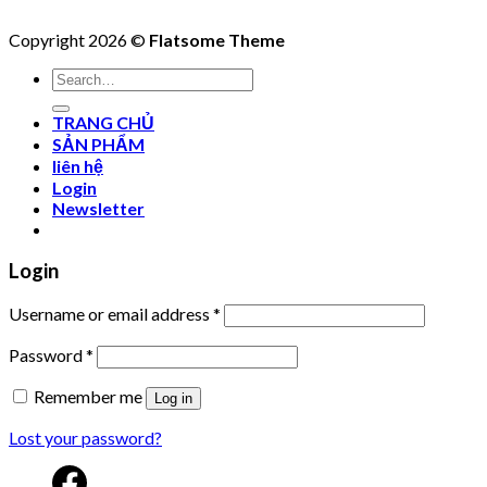
Copyright 2026 ©
Flatsome Theme
Search
for:
TRANG CHỦ
SẢN PHẨM
liên hệ
Login
Newsletter
Login
Username or email address
*
Password
*
Remember me
Log in
Lost your password?