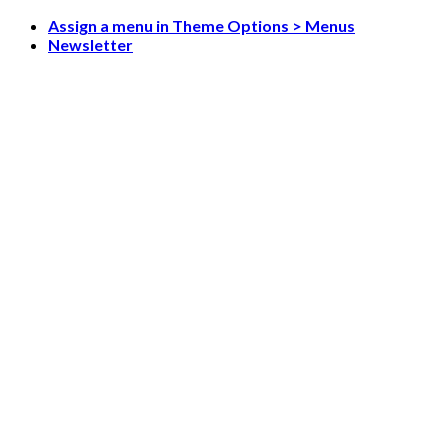
Skip
Assign a menu in Theme Options > Menus
to
Newsletter
content