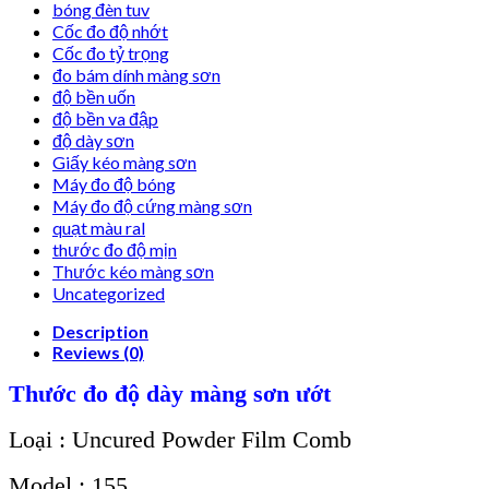
bóng đèn tuv
Cốc đo độ nhớt
Cốc đo tỷ trọng
đo bám dính màng sơn
độ bền uốn
độ bền va đập
độ dày sơn
Giấy kéo màng sơn
Máy đo độ bóng
Máy đo độ cứng màng sơn
quạt màu ral
thước đo độ mịn
Thước kéo màng sơn
Uncategorized
Description
Reviews (0)
Thước đo độ dày màng sơn ướt
Loại : Uncured Powder Film Comb
Model : 155