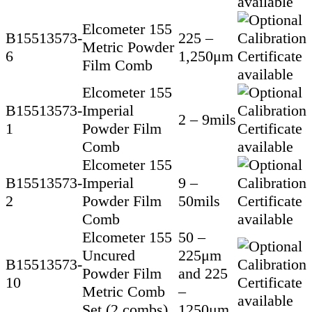
Elcometer 155
B15513573-
225 –
Metric Powder
6
1,250μm
Film Comb
Elcometer 155
B15513573-
Imperial
2 – 9mils
1
Powder Film
Comb
Elcometer 155
B15513573-
Imperial
9 –
2
Powder Film
50mils
Comb
Elcometer 155
50 –
Uncured
225μm
B15513573-
Powder Film
and 225
10
Metric Comb
–
Set (2 combs)
1250μm