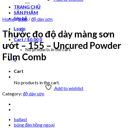
for:
TRANG CHỦ
SẢN PHẨM
liên hệ
Home
/
Shop
/
độ dày sơn
Login
Thước đo độ dày màng sơn
Cart /
$
0.00
0
ướt – 155 – Uncured Powder
No products in the cart.
Film Comb
0
Cart
No products in the cart.
Add to wishlist
Category:
độ dày sơn
ballast
bóng đèn hồng ngoại