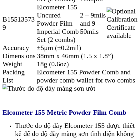
Elcometer 155
Uncured
2 – 9mils
B15513573-
Powder Film
and 9 –
9
Imperial Comb
50mils
Set (2 combs)
Accuracy
±5μm (±0.2mil)
Dimensions
38mm x 46mm (1.5 x 1.8”)
Weight
18g (0.6oz)
Packing
Elcometer 155 Powder Comb and
List
powder comb wallet for two combs
Elcometer 155 Metric Powder Film Comb
Thước đo độ dày Elcometer 155 được thiết
kế để đo độ dày màng sơn tĩnh điện không