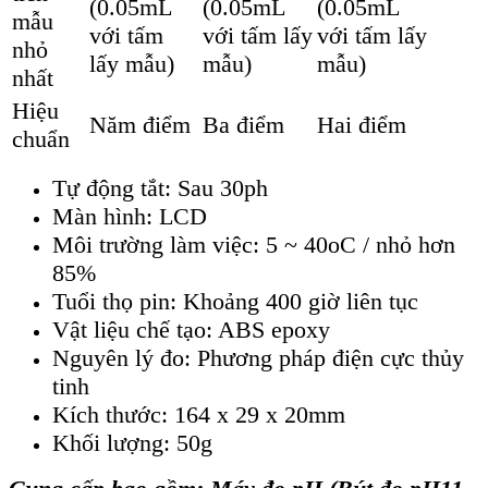
(0.05mL
(0.05mL
(0.05mL
mẫu
với tấm
với tấm lấy
với tấm lấy
nhỏ
lấy mẫu)
mẫu)
mẫu)
nhất
Hiệu
Năm điểm
Ba điểm
Hai điểm
chuẩn
Tự động tắt: Sau 30ph
Màn hình: LCD
Môi trường làm việc: 5 ~ 40oC / nhỏ hơn
85%
Tuổi thọ pin: Khoảng 400 giờ liên tục
Vật liệu chế tạo: ABS epoxy
Nguyên lý đo: Phương pháp điện cực thủy
tinh
Kích thước: 164 x 29 x 20mm
Khối lượng: 50g