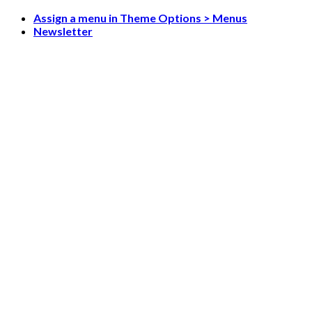
Skip
Assign a menu in Theme Options > Menus
to
Newsletter
content