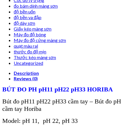
Cốc đo tỷ trọng
đo bám dính màng sơn
độ bền uốn
độ bền va đập
độ dày sơn
Giấy kéo màng sơn
Máy đo độ bóng
Máy đo độ cứng màng sơn
quạt màu ral
thước đo độ mịn
Thước kéo màng sơn
Uncategorized
Description
Reviews (0)
BÚT ĐO PH pH11 pH22 pH33 HORIBA
Bút đo pH11 pH22 pH33 cầm tay – Bút đo pH
cầm tay Horiba
Model: pH 11, pH 22, pH 33