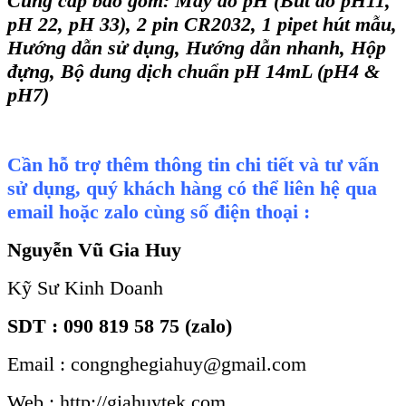
Cung cấp bao gồm: Máy đo pH (Bút đo pH11,
pH 22, pH 33), 2 pin CR2032, 1 pipet hút mẫu,
Hướng dẫn sử dụng, Hướng dẫn nhanh, Hộp
đựng, Bộ dung dịch chuẩn pH 14mL (pH4 &
pH7)
Cần hỗ trợ thêm thông tin chi tiết và tư vấn
sử dụng, quý khách hàng có thể liên hệ qua
email hoặc zalo cùng số điện thoại :
Nguyễn Vũ Gia Huy
Kỹ Sư Kinh Doanh
SDT : 090 819 58 75 (zalo)
Email : congnghegiahuy@gmail.com
Web : http://giahuytek.com