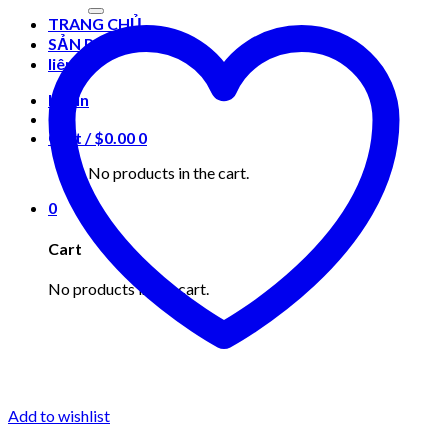
for:
TRANG CHỦ
SẢN PHẨM
liên hệ
Login
Cart /
$
0.00
0
No products in the cart.
0
Cart
No products in the cart.
Add to wishlist