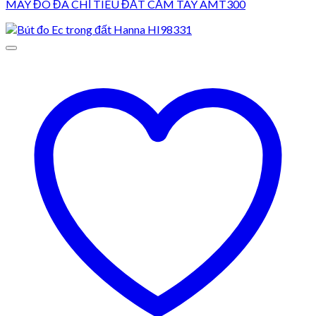
MÁY ĐO ĐA CHỈ TIÊU ĐẤT CẦM TAY AMT300