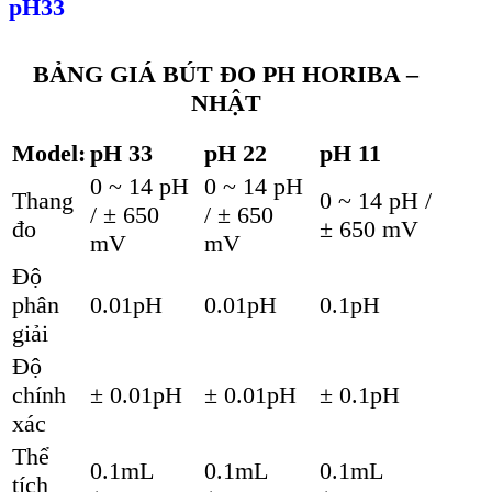
pH33
BẢNG GIÁ BÚT ĐO PH HORIBA –
NHẬT
Model:
pH 33
pH 22
pH 11
0 ~ 14 pH
0 ~ 14 pH
Thang
0 ~ 14 pH /
/ ± 650
/ ± 650
đo
± 650 mV
mV
mV
Độ
phân
0.01pH
0.01pH
0.1pH
giải
Độ
chính
± 0.01pH
± 0.01pH
± 0.1pH
xác
Thể
0.1mL
0.1mL
0.1mL
tích