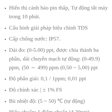
Hi
ển thị cảnh b
áo pin thấp
,
Tự động tắt m
áy
trong 10 phút.
C
ấu h
ình gi
ải ph
áp hi
ệu chỉnh
TDS
Cấp
chống nước
:
IP57.
Dải đo: (0-5.00) ppt, được chia th
ành ba
ph
ần, dải chuyển mạch tự động: (0-49.9)
ppm
,
(50
～ 499) ppm (0,50 ~ 5,00) ppt
Đ
ộ ph
ân gi
ải
:
0,1 / 1ppm; 0,01 ppt
Độ ch
ính xác | ± 1% FS
Bù nhi
ệt độ: (5 ~ 50)
℃
(t
ự động)
Hiệu chuẩn
: 1 điểm chuẩn
(4,20ppt)