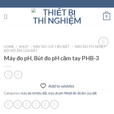
Skip
to
content
0
HOME
/
SHOP
/
MÁY ĐO CHỈ TIÊU ĐẤT
/
MÁY ĐO PH-NHIỆT
ĐỘ-ĐỘ ẨM CỦA ĐẤT
Máy đo pH, Bút đo pH cầm tay PHB-3
Add to
wishlist
Add to wishlist
Categories:
máy đo chỉ tiêu đất
,
máy đo pH-Nhiệt độ-độ ẩm của đất