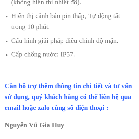
(kh
ông hi
ển thị nhiệt độ).
Hi
ển thị cảnh b
áo pin th
ấp
, T
ự động tắt
trong 10 ph
út.
C
ấu h
ình gi
ải ph
áp đi
ều chỉnh độ mặn.
Cấp
chống nước
:
IP57.
Cần hỗ trợ thêm thông tin chi tiết và tư vấn
sử dụng, quý khách hàng có thể liên hệ qua
email hoặc zalo cùng số điện thoại :
Nguyễn Vũ Gia Huy