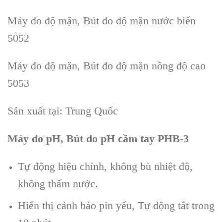
Máy đo đ
ộ mặn
, Bút đo độ mặn
nước biển
5052
Máy đo độ mặn, Bút đo đ
ộ mặn nồng độ cao
5053
Sản xuất tại: Trung Quốc
Máy đo pH, Bút đo pH cầm tay
PHB-3
T
ự động hiệu chỉnh, kh
ông bù nhi
ệt độ,
kh
ông th
ấm nước.
Hi
ển thị cảnh b
áo pin yếu, T
ự động tắt trong