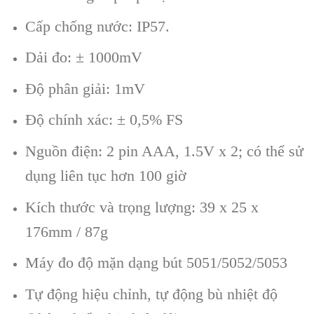
Cấp
chống nước
:
IP57.
Dải đo
: ± 1000mV
Đ
ộ ph
ân gi
ải: 1mV
Độ ch
ính xác: ± 0,5% FS
Nguồn điện: 2 pin AAA, 1.5V
x 2; có th
ể sử
dụng li
ên t
ục hơn 100 giờ
K
ích thư
ớc v
à tr
ọng lượng
:
39
x 25 x
176mm / 87g
M
áy đo đ
ộ mặn dạng b
út 5051/5052/5053
T
ự động hiệu chỉnh, tự động b
ù nhi
ệt độ