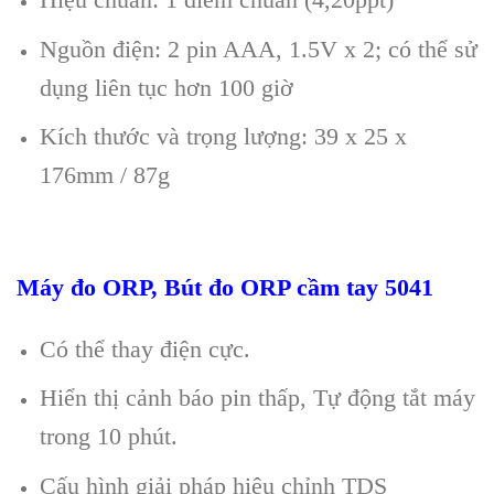
Nguồn điện: 2 pin AAA, 1.5V
x 2; có th
ể sử
dụng li
ên t
ục hơn 100 giờ
K
ích thư
ớc v
à tr
ọng lượng
:
39
x 25 x
176mm / 87g
Máy đo ORP, Bút đo ORP cầm tay 5041
Có th
ể thay điện cực.
Hi
ển thị cảnh b
áo pin thấp
,
Tự động tắt m
áy
trong 10 phút.
C
ấu h
ình gi
ải ph
áp hi
ệu chỉnh
TDS