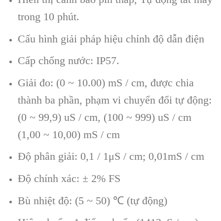
trong 10 phút.
C
ấu h
ình gi
ải ph
áp hi
ệu chỉnh độ dẫn điện
Cấp
chống nước
:
IP57.
Giải đo
: (0 ~ 10.00) mS / cm, được chia
th
ành ba ph
ần, phạm vi chuyển đổi tự động:
(0 ~ 99,9) uS / cm
,
(100 ~ 999) uS / cm
(1,00 ~ 10,00) mS / cm
Độ ph
ân gi
ải: 0,1 / 1
μS / cm; 0,01mS / cm
Đ
ộ ch
ính xác: ± 2% FS
Bù nhi
ệt độ: (5 ~ 50)
℃
(t
ự động)