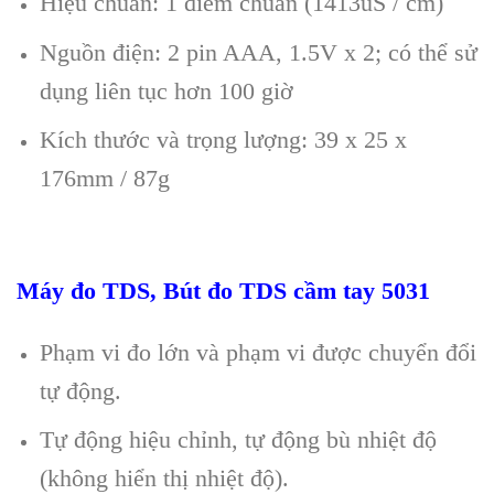
Hiệu chuẩn
: 1 điểm chuẩn (1413uS / cm)
Nguồn điện: 2 pin AAA, 1.5V
x 2; có th
ể sử
dụng li
ên t
ục hơn 100 giờ
K
ích thư
ớc v
à tr
ọng lượng
:
39
x 25 x
176mm / 87g
Máy đo TDS, Bút đo TDS cầm tay 5031
Ph
ạm vi đo lớn v
à ph
ạm vi được chuyển đổi
tự động.
T
ự động hiệu chỉnh, tự động b
ù nhi
ệt độ
(kh
ông hi
ển thị nhiệt độ).