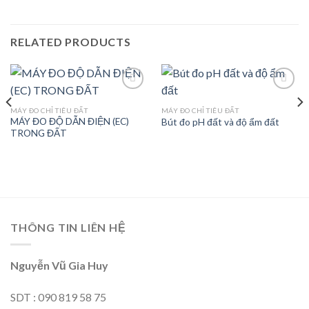
RELATED PRODUCTS
MÁY ĐO CHỈ TIÊU ĐẤT
MÁY ĐO CHỈ TIÊU ĐẤT
MÁY ĐO ĐỘ DẪN ĐIỆN (EC)
Bút đo pH đất và độ ẩm đất
Add to
Add to
TRONG ĐẤT
wishlist
wishlist
THÔNG TIN LIÊN HỆ
Nguyễn Vũ Gia Huy
SDT : 090 819 58 75