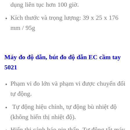
dụng li
ên t
ục hơn 100 giờ.
K
ích thư
ớc v
à tr
ọng lượng
:
39
x 25 x 176
mm / 95g
Máy đo độ dẫn, bút đo độ dẫn EC cầm tay
5021
Ph
ạm vi đo lớn v
à ph
ạm vi được chuyển đổi
tự động.
T
ự động hiệu chỉnh, tự động b
ù nhi
ệt độ
(kh
ông hi
ển thị nhiệt độ).
Hi
ển thị cảnh b
áo pin thấp
,
Tự động tắt m
áy