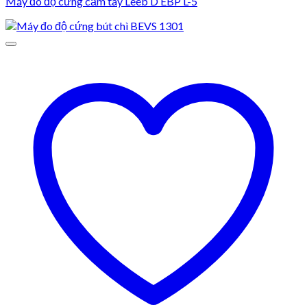
Máy đo độ cứng cầm tay Leeb D EBP L-5