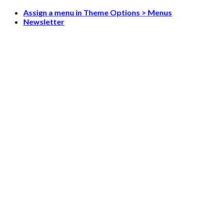
Skip
Assign a menu in Theme Options > Menus
to
Newsletter
content