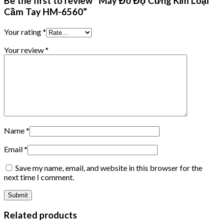
Be the first to review “Máy Đo Độ Cứng Kim Loại
Cầm Tay HM-6560”
Your rating
*
Your review
*
Name
*
Email
*
Save my name, email, and website in this browser for the
next time I comment.
Related products