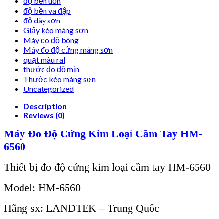
độ bền uốn
độ bền va đập
độ dày sơn
Giấy kéo màng sơn
Máy đo độ bóng
Máy đo độ cứng màng sơn
quạt màu ral
thước đo độ mịn
Thước kéo màng sơn
Uncategorized
Description
Reviews (0)
Máy Đo Độ Cứng Kim Loại Cầm Tay HM-
6560
Thi
ết bị đo độ cứng
kim loại
cầm tay HM-6560
Model:
HM-6560
Hãng sx: LANDTEK – Trung Quốc