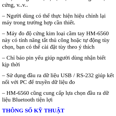
cứng, v..v..
–
Người d
ùng có th
ể thực hiện hiệu chỉnh lại
m
áy trong trư
ờng hợp cần thiết.
–
M
áy đo đ
ộ cứng
kim loại cầm tay
HM-6560
n
ày có tính năng t
ắt thủ c
ông ho
ặc tự động t
ùy
ch
ọn, bạn c
ó th
ể c
ài đ
ặt t
ùy theo ý thích
– Ch
ỉ b
áo pin y
ếu gi
úp ngư
ời d
ùng nh
ận biết
kịp thời
–
Sử dụng đầu ra dữ liệu USB / RS-232 gi
úp k
ết
nối với PC để truyền dữ liệu đo
– HM-6560 cũng cung cấp lựa chọn đầu ra dữ
liệu Bluetooth tiện lợi
TH
ÔNG S
Ố KỸ THUẬT