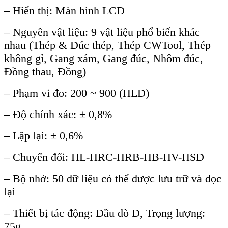
–
Hiển thị: M
àn hình LCD
– Nguyên v
ật liệu: 9 vật liệu phổ biến kh
ác
nhau (Thép & Đúc thép, Thép CWTool, Thép
không g
ỉ, Gang x
ám, Gang đúc, Nhôm đúc,
Đ
ồng thau, Đồng)
–
Phạm vi đo: 200 ~ 900 (HLD)
–
Độ ch
ính xác: ± 0,8%
– L
ặp lại:
± 0,6%
– Chuy
ển đổi: HL-HRC-HRB-HB-HV-HSD
–
Bộ nhớ: 50 dữ liệu c
ó th
ể được lưu trữ v
à đ
ọc
lại
–
Thiết bị t
ác đ
ộng: Đầu d
ò D, Tr
ọng lượng:
75g