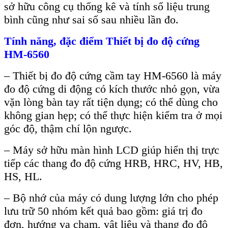
sở hữu c
ông c
ụ thống k
ê và tính s
ố liệu trung
b
ình cũng như sai s
ố sau nhiều lần đo.
T
ính năng, đ
ặc điểm Thiết bị đo độ cứng
HM-6560
–
Thiết bị đo độ cứng cầm tay HM-6560 l
à máy
đo đ
ộ cứng di động c
ó kích thư
ớc nhỏ gọn, vừa
vặn l
òng bàn tay r
ất tiện dụng; c
ó th
ể d
ùng cho
không gian h
ẹp; c
ó th
ể thực hiện kiểm tra ở mọi
g
óc đ
ộ, thậm ch
í l
ộn ngược.
–
M
áy s
ở hữu m
àn hình LCD giúp hi
ển thị trực
tiếp c
ác thang đo đ
ộ cứng HRB, HRC, HV, HB,
HS, HL.
–
Bộ nhớ của m
áy có dung lư
ợng lớn cho ph
ép
lưu tr
ữ 50 nh
óm k
ết quả bao gồm: gi
á tr
ị đo
đơn, hướng va chạm, vật liệu v
à thang đo đ
ộ