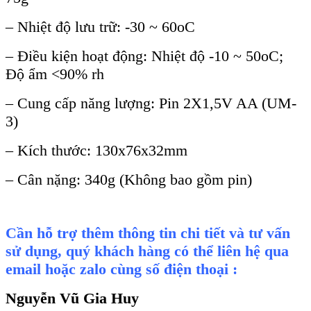
–
Nhiệt độ lưu trữ: -30 ~ 60oC
–
Điều kiện hoạt động: Nhiệt độ -10 ~ 50oC;
Độ ẩm <90% rh
–
Cung cấp năng lượng: Pin 2X1,5V AA (UM-
3)
–
K
ích thư
ớc: 130x76x32mm
–
C
ân n
ặng: 340g (Kh
ông bao g
ồm pin)
Cần hỗ trợ thêm thông tin chi tiết và tư vấn
sử dụng, quý khách hàng có thể liên hệ qua
email hoặc zalo cùng số điện thoại :
Nguyễn Vũ Gia Huy