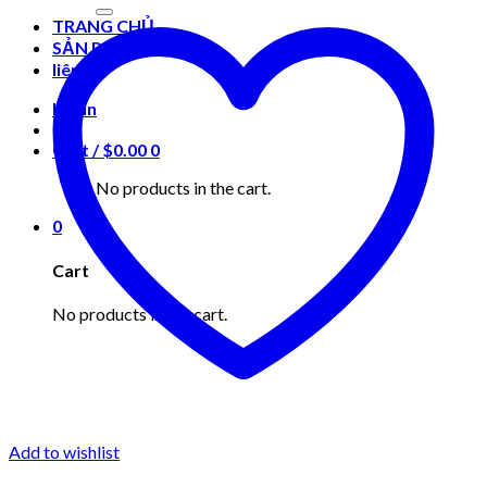
for:
TRANG CHỦ
SẢN PHẨM
liên hệ
Login
Cart /
$
0.00
0
No products in the cart.
0
Cart
No products in the cart.
Add to wishlist