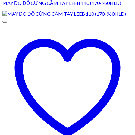
MÁY ĐO ĐỘ CỨNG CẦM TAY LEEB 140 (170-960HLD)