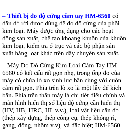
–
Thiết bị đo độ cứng cầm tay HM-6560
c
ó
đ
ầu d
ò r
ời được d
ùng đ
ể đo độ cứng của ph
ôi
kim lo
ại. M
áy đư
ợc ứng dụng cho c
ác ho
ạt
động sản xuất, chế tạo khoang khu
ôn c
ủa khu
ôn
kim lo
ại, kiểm tra ổ trục v
à các b
ộ phận sản
xuất h
àng lo
ạt kh
ác trên dây chuy
ền sản xuất.
–
Máy Đo Độ Cứng Kim Loại Cầm Tay HM-
6560
c
ó k
ết cấu rất gọn nhẹ, trong ống đo của
m
áy có ch
ứa l
ò xo sinh l
ực bắn c
ùng v
ới cuộn
cảm rất gọn. Ph
ía trên lò xo là m
ột lẫy để k
ích
b
ắn. Ph
ía trên thân máy là chi ti
ết điều chỉnh v
à
màn hình hi
ển thị số liệu độ cứng cần hiển thị
(HV, HB, HRC, HL v.v.), loại vật liệu cần đo
(th
ép xây d
ựng, th
ép công c
ụ, th
ép không r
ỉ,
gang, đồng, nh
ôm v.v), và đ
ặc biệt; HM-6560