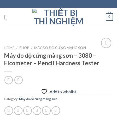
Skip
to
content
0
HOME
/
SHOP
/
MÁY ĐO ĐỘ CỨNG MÀNG SƠN
Máy đo độ cứng màng sơn – 3080 –
Elcometer – Pencil Hardness Tester
Add to
wishlist
Add to wishlist
Category:
Máy đo độ cứng màng sơn