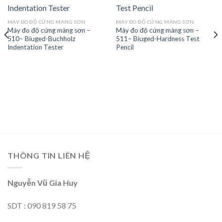
Add to
Add to
MÁY ĐO ĐỘ CỨNG MÀNG SƠN
MÁY ĐO ĐỘ CỨNG MÀNG SƠN
wishlist
wishlist
Máy đo độ cứng màng sơn –
Máy đo độ cứng màng sơn –
510– Biuged-Buchholz
511– Biuged-Hardness Test
Indentation Tester
Pencil
THÔNG TIN LIÊN HỆ
Nguyễn Vũ Gia Huy
SDT : 090 819 58 75