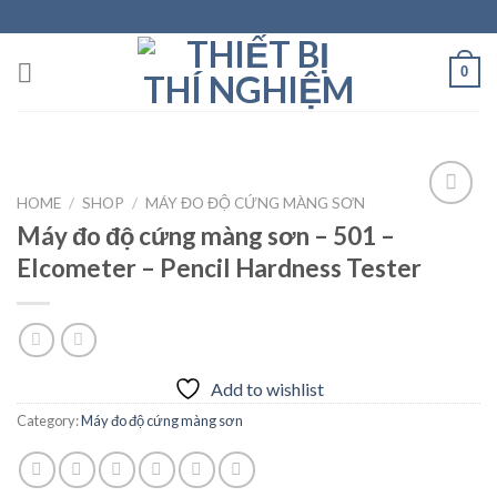
Skip
to
content
0
HOME
/
SHOP
/
MÁY ĐO ĐỘ CỨNG MÀNG SƠN
Máy đo độ cứng màng sơn – 501 –
Elcometer – Pencil Hardness Tester
Add to
wishlist
Add to wishlist
Category:
Máy đo độ cứng màng sơn