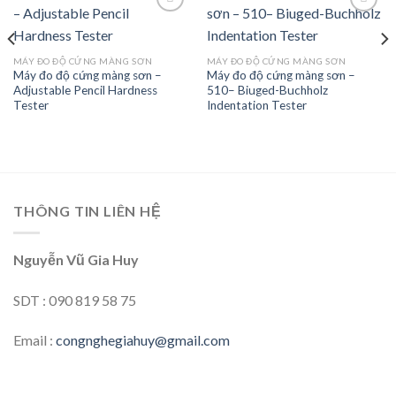
Add to
Add to
MÁY ĐO ĐỘ CỨNG MÀNG SƠN
MÁY ĐO ĐỘ CỨNG MÀNG SƠN
wishlist
wishlist
Máy đo độ cứng màng sơn –
Máy đo độ cứng màng sơn –
Adjustable Pencil Hardness
510– Biuged-Buchholz
Tester
Indentation Tester
THÔNG TIN LIÊN HỆ
Nguyễn Vũ Gia Huy
SDT : 090 819 58 75
Email :
congnghegiahuy@gmail.com