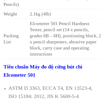
Pencils)
Weight
2.1kg (4lb)
Elcometer 501 Pencil Hardness
Tester, pencil set (14 x pencils,
Packing
grades 6B – 6H), positioning block, 2
List
x pencil sharpeners, abrasive paper
block, carry case and operating
instructions
Tiêu chuẩn Máy đo độ cứng bút chì
Elcometer 501
ASTM D 3363, ECCA T4, EN 13523-4,
ISO 15184: 2012, JIS K 5600-5-4