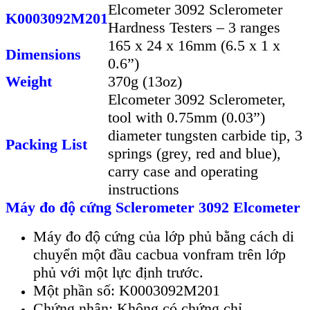
Elcometer 3092 Sclerometer
K0003092M201
Hardness Testers – 3 ranges
165 x 24 x 16mm (6.5 x 1 x
Dimensions
0.6”)
Weight
370g (13oz)
Elcometer 3092 Sclerometer,
tool with 0.75mm (0.03”)
diameter tungsten carbide tip, 3
Packing List
springs (grey, red and blue),
carry case and operating
instructions
Máy đo độ cứng Sclerometer 3092 Elcometer
Máy đo độ cứng của lớp phủ bằng cách di
chuyển một đầu cacbua vonfram trên lớp
phủ với một lực định trước.
Một phần số: K0003092M201
Chứng nhận: Không có chứng chỉ