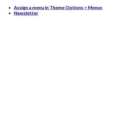
Skip
Assign a menu in Theme Options > Menus
to
Newsletter
content