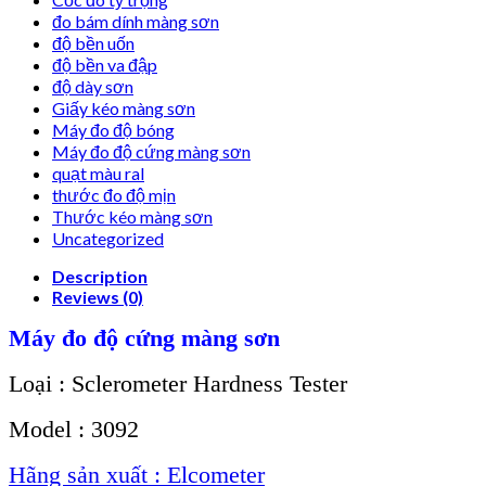
đo bám dính màng sơn
độ bền uốn
độ bền va đập
độ dày sơn
Giấy kéo màng sơn
Máy đo độ bóng
Máy đo độ cứng màng sơn
quạt màu ral
thước đo độ mịn
Thước kéo màng sơn
Uncategorized
Description
Reviews (0)
Máy đo độ cứng màng sơn
Loại : Sclerometer Hardness Tester
Model : 3092
Hãng sản xuất : Elcometer