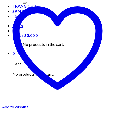
for:
TRANG CHỦ
SẢN PHẨM
liên hệ
Login
Cart /
$
0.00
0
No products in the cart.
0
Cart
No products in the cart.
Add to wishlist