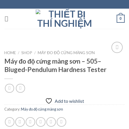
Skip
to
content
0
HOME
/
SHOP
/
MÁY ĐO ĐỘ CỨNG MÀNG SƠN
Máy đo độ cứng màng sơn – 505–
Biuged-Pendulum Hardness Tester
Add to
wishlist
Add to wishlist
Category:
Máy đo độ cứng màng sơn