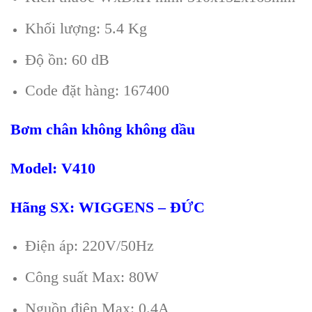
Khối lượng: 5.4 Kg
Độ ồn: 60 dB
Code đặt hàng: 167400
B
ơm chân không không dầu
Model:
V
41
0
Hãng SX: WIGGENS – ĐỨC
Điện áp: 220V/50Hz
Công suất Max: 80W
Nguồn điện Max: 0.4A