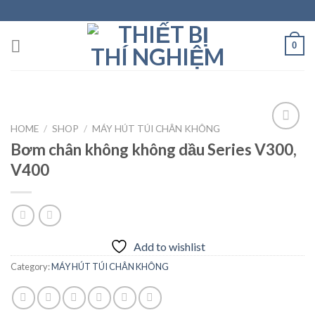
Skip
to
content
0
HOME
/
SHOP
/
MÁY HÚT TÚI CHÂN KHÔNG
Bơm chân không không dầu Series V300,
V400
Add to
wishlist
Add to wishlist
Category:
MÁY HÚT TÚI CHÂN KHÔNG