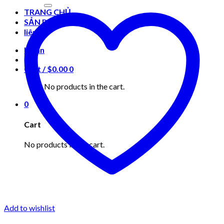
for:
TRANG CHỦ
SẢN PHẨM
liên hệ
Login
Cart /
$
0.00
0
No products in the cart.
0
Cart
No products in the cart.
Add to wishlist