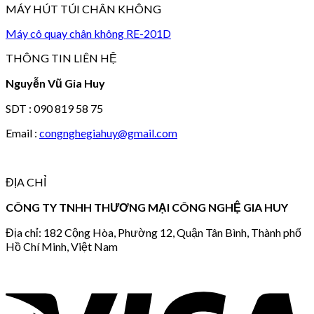
MÁY HÚT TÚI CHÂN KHÔNG
Máy cô quay chân không RE-201D
THÔNG TIN LIÊN HỆ
Nguyễn Vũ Gia Huy
SDT : 090 819 58 75
Email :
congnghegiahuy@gmail.com
ĐỊA CHỈ
CÔNG TY TNHH THƯƠNG MẠI CÔNG NGHỆ GIA HUY
Địa chỉ: 182 Cộng Hòa, Phường 12, Quận Tân Bình, Thành phố
Hồ Chí Minh, Việt Nam