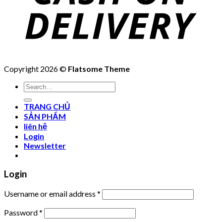
Copyright 2026 ©
Flatsome Theme
Search
for:
TRANG CHỦ
SẢN PHẨM
liên hệ
Login
Newsletter
Login
Username or email address
*
Password
*