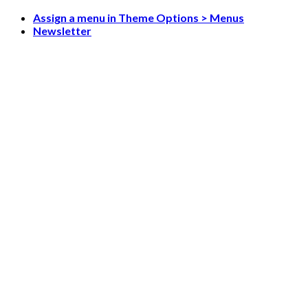
Skip
Assign a menu in Theme Options > Menus
to
Newsletter
content