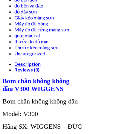
độ bền va đập
độ dày sơn
Giấy kéo màng sơn
Máy đo độ bóng
Máy đo độ cứng màng sơn
quạt màu ral
thước đo độ mịn
Thước kéo màng sơn
Uncategorized
Description
Reviews (0)
B
ơm chân không không
dầu
V300
WIGGENS
B
ơm chân không không dầu
Model:
V300
Hãng SX: WIGGENS – ĐỨC