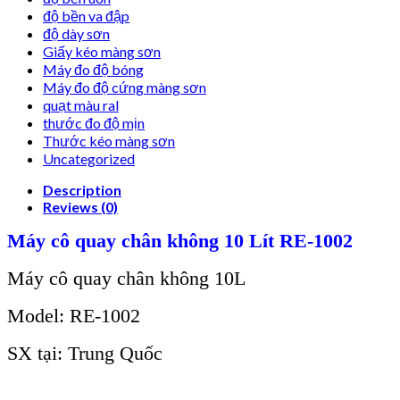
độ bền va đập
độ dày sơn
Giấy kéo màng sơn
Máy đo độ bóng
Máy đo độ cứng màng sơn
quạt màu ral
thước đo độ mịn
Thước kéo màng sơn
Uncategorized
Description
Reviews (0)
Máy cô quay chân không 10 Lít RE-1002
Máy cô quay chân không 10L
Model: RE-1002
SX tại: Trung Quốc