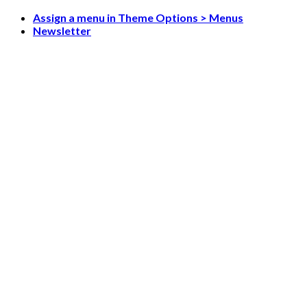
Skip
Assign a menu in Theme Options > Menus
to
Newsletter
content