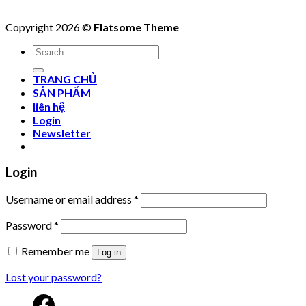
Copyright 2026 ©
Flatsome Theme
Search
for:
TRANG CHỦ
SẢN PHẨM
liên hệ
Login
Newsletter
Login
Username or email address
*
Password
*
Remember me
Log in
Lost your password?