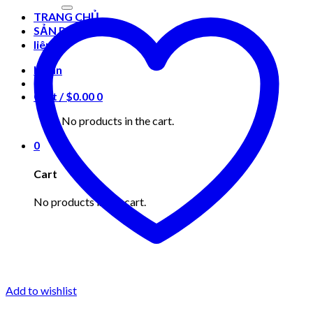
for:
TRANG CHỦ
SẢN PHẨM
liên hệ
Login
Cart /
$
0.00
0
No products in the cart.
0
Cart
No products in the cart.
Add to wishlist