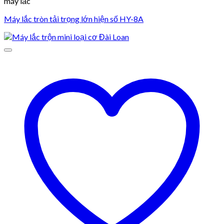
máy lắc
Máy lắc tròn tải trọng lớn hiện số HY-8A