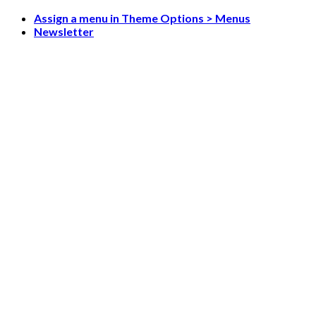
Skip
Assign a menu in Theme Options > Menus
to
Newsletter
content