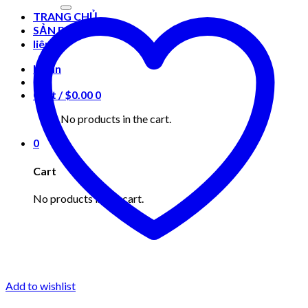
for:
TRANG CHỦ
SẢN PHẨM
liên hệ
Login
Cart /
$
0.00
0
No products in the cart.
0
Cart
No products in the cart.
Add to wishlist