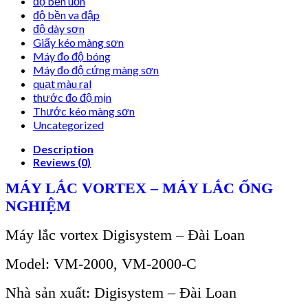
độ bền uốn
độ bền va đập
độ dày sơn
Giấy kéo màng sơn
Máy đo độ bóng
Máy đo độ cứng màng sơn
quạt màu ral
thước đo độ mịn
Thước kéo màng sơn
Uncategorized
Description
Reviews (0)
MÁY LẮC VORTEX
– M
ÁY L
ẮC ỐNG
NGHIỆM
Máy lắc vortex Digisystem – Đài Loan
Model: VM-2000, VM-2000-C
Nhà sản xuất: Digisystem – Đài Loan