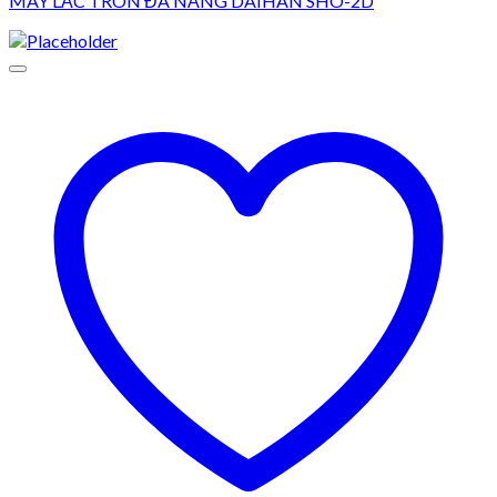
MÁY LẮC TRÒN ĐA NĂNG DAIHAN SHO-2D