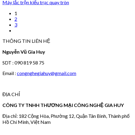
Máy lắc trộn kiểu trục quay tròn
1
2
3
THÔNG TIN LIÊN HỆ
Nguyễn Vũ Gia Huy
SDT : 090 819 58 75
Email :
congnghegiahuy@gmail.com
ĐỊA CHỈ
CÔNG TY TNHH THƯƠNG MẠI CÔNG NGHỆ GIA HUY
Địa chỉ: 182 Cộng Hòa, Phường 12, Quận Tân Bình, Thành phố
Hồ Chí Minh, Việt Nam