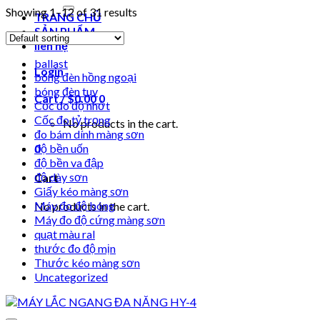
for:
Showing 1–12 of 31 results
TRANG CHỦ
SẢN PHẨM
liên hệ
ballast
Login
bóng đèn hồng ngoại
bóng đèn tuv
Cart /
$
0.00
0
Cốc đo độ nhớt
Cốc đo tỷ trọng
No products in the cart.
đo bám dính màng sơn
0
độ bền uốn
độ bền va đập
độ dày sơn
Cart
Giấy kéo màng sơn
Máy đo độ bóng
No products in the cart.
Máy đo độ cứng màng sơn
quạt màu ral
thước đo độ mịn
Thước kéo màng sơn
Uncategorized