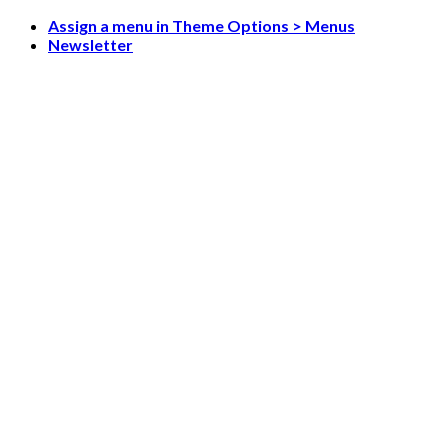
Skip
Assign a menu in Theme Options > Menus
to
Newsletter
content