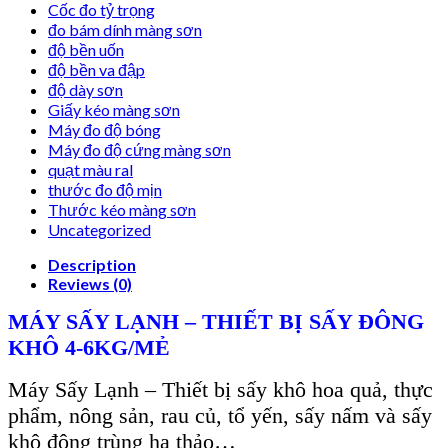
Cốc đo tỷ trọng
đo bám dính màng sơn
độ bền uốn
độ bền va đập
độ dày sơn
Giấy kéo màng sơn
Máy đo độ bóng
Máy đo độ cứng màng sơn
quạt màu ral
thước đo độ mịn
Thước kéo màng sơn
Uncategorized
Description
Reviews (0)
MÁY SẤY LẠNH – THIẾT BỊ SẤY ĐÔNG
KHÔ 4-6KG/MẺ
Máy Sấy Lạnh – Thiết bị sấy khô hoa quả, thực
phẩm, nông sản, rau củ, tổ yến, sấy nấm và sấy
khô đông trùng hạ thảo…