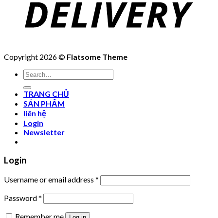
Copyright 2026 ©
Flatsome Theme
Search
for:
TRANG CHỦ
SẢN PHẨM
liên hệ
Login
Newsletter
Login
Username or email address
*
Password
*
Remember me
Log in