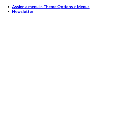
Skip
Assign a menu in Theme Options > Menus
to
Newsletter
content