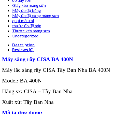
độ dày sơn
Giấy kéo màng sơn
Máy đo độ bóng
Máy đo độ cứng màng sơn
quạt màu ral
thước đo độ mịn
Thước kéo màng sơn
Uncategorized
Description
Reviews (0)
Máy sàng rây CISA BA 400N
Máy lắc sàng rây CISA Tây Ban Nha BA 400N
Model:
BA
4
00N
Hãng sx: CISA – Tây Ban Nha
Xuất xứ:
Tây Ban Nha
Mô tả ứng dụng: