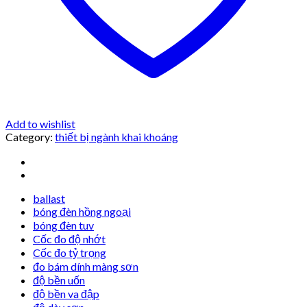
Add to wishlist
Category:
thiết bị ngành khai khoáng
ballast
bóng đèn hồng ngoại
bóng đèn tuv
Cốc đo độ nhớt
Cốc đo tỷ trọng
đo bám dính màng sơn
độ bền uốn
độ bền va đập