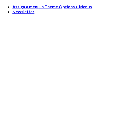
Skip
Assign a menu in Theme Options > Menus
to
Newsletter
content