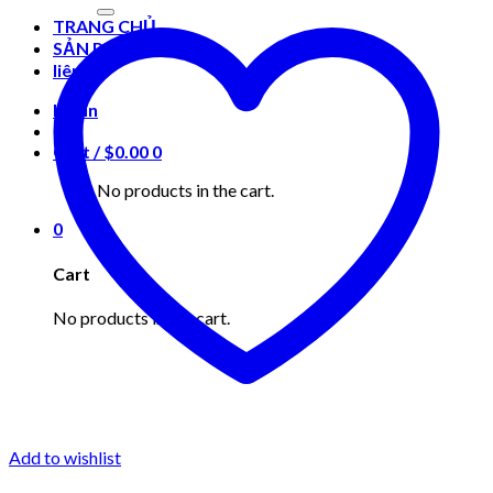
for:
TRANG CHỦ
SẢN PHẨM
liên hệ
Login
Cart /
$
0.00
0
No products in the cart.
0
Cart
No products in the cart.
Add to wishlist