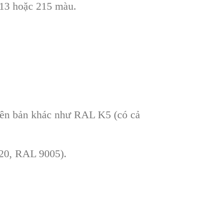
213 hoặc 215 màu.
hiên bản khác như RAL K5 (có cả
020, RAL 9005).