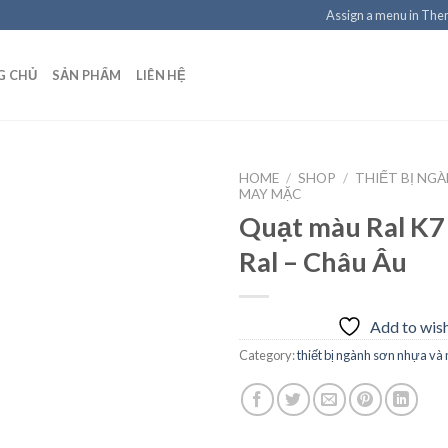
Assign a menu in Th
G CHỦ
SẢN PHẨM
LIÊN HỆ
HOME
/
SHOP
/
THIẾT BỊ NG
MAY MẶC
Quạt màu Ral K7
Ral – Châu Âu
Add to
wishlist
Add to wish
Category:
thiết bị ngành sơn nhựa v