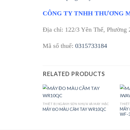
CÔNG TY TNHH THƯƠNG M
Địa chỉ: 122/3 Yên Thế, Phường
Mã số thuế:
0315733184
RELATED PRODUCTS
N NHỰA VÀ MAY MẶC
THIẾT BỊ NGÀNH SƠN NHỰA VÀ MAY MẶC
THIẾT
m dính vữa, gạch,
MÁY 
MÁY ĐO MÀU CẦM TAY WR10QC
Add to
Add to
WF-
wishlist
wishlist