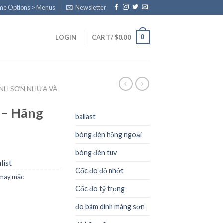
eme Options > Menus
Newsletter
0
LOGIN
CART /
$
0.00
ÀNH SƠN NHỰA VÀ
 – Hãng
ballast
bóng đèn hồng ngoại
bóng đèn tuv
list
Cốc đo độ nhớt
à may mặc
Cốc đo tỷ trọng
đo bám dính màng sơn