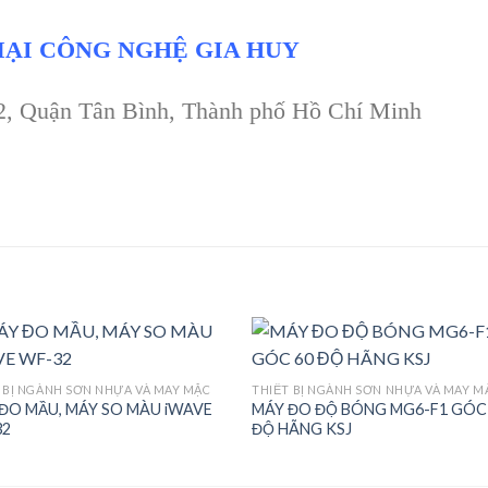
ẠI CÔNG NGHỆ GIA HUY
 2, Quận Tân Bình, Thành phố Hồ Chí Minh
 BỊ NGÀNH SƠN NHỰA VÀ MAY MẶC
THIẾT BỊ NGÀNH SƠN NHỰA VÀ MAY M
ĐO MẦU, MÁY SO MÀU iWAVE
MÁY ĐO ĐỘ BÓNG MG6-F1 GÓC
Add to
Add
32
ĐỘ HÃNG KSJ
wishlist
wishl