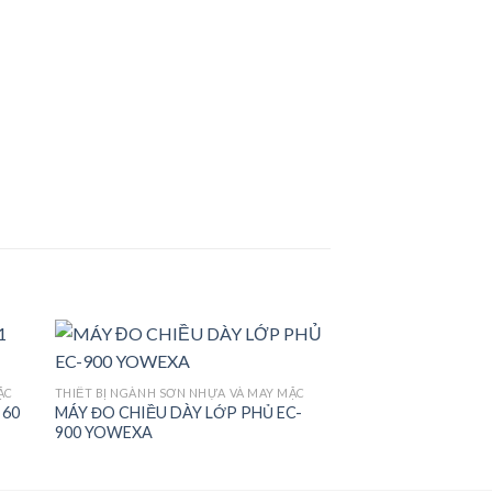
ẶC
THIẾT BỊ NGÀNH SƠN NHỰA VÀ MAY MẶC
 60
MÁY ĐO CHIỀU DÀY LỚP PHỦ EC-
 to
Add to
900 YOWEXA
ist
wishlist