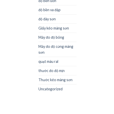
độ bền uốn
độ bền va đập
độ dày sơn
Giấy kéo màng sơn
Máy đo độ bóng
Máy đo độ cứng màng
sơn
quạt màu ral
thước đo độ mịn
Thước kéo màng sơn
Uncategorized