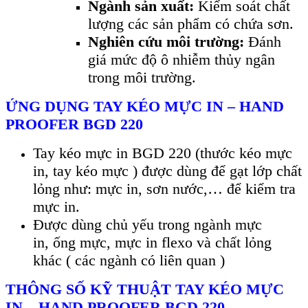
Ngành sản xuất:
Kiểm soát chất
lượng các sản phẩm có chứa sơn.
Nghiên cứu môi trường:
Đánh
giá mức độ ô nhiễm thủy ngân
trong môi trường.
Ứ
NG D
Ụ
NG TAY KÉO MỰC IN – HAND
PROOFER BGD 220
Tay kéo m
ự
c in BGD 220 (thư
ớ
c kéo m
ự
c
in, tay kéo m
ự
c ) đư
ợ
c dùng đ
ể
g
ạ
t l
ớ
p ch
ấ
t
l
ỏ
ng như: m
ự
c in, sơn nư
ớ
c,… đ
ể
ki
ể
m tra
m
ự
c in.
Đư
ợ
c dùng ch
ủ
y
ế
u trong ngành m
ự
c
in,
ố
ng m
ự
c, m
ự
c in flexo và ch
ấ
t l
ỏ
ng
khác ( các ngành có liên quan )
THÔNG S
Ố
K
Ỹ
THU
Ậ
T TAY KÉO MỰC
IN – HAND PROOFER BGD 220