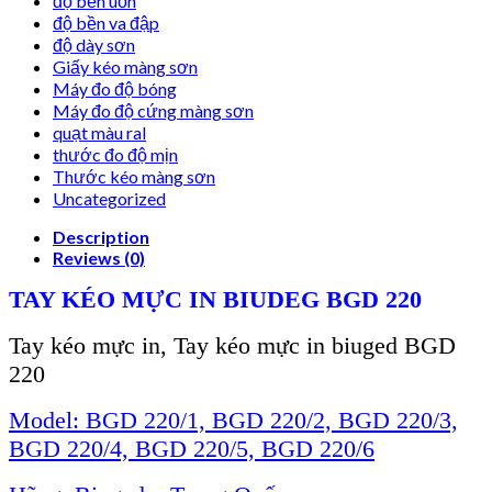
độ bền uốn
độ bền va đập
độ dày sơn
Giấy kéo màng sơn
Máy đo độ bóng
Máy đo độ cứng màng sơn
quạt màu ral
thước đo độ mịn
Thước kéo màng sơn
Uncategorized
Description
Reviews (0)
TAY KÉO MỰC IN BIUDEG BGD 220
Tay kéo m
ự
c in, Tay kéo mực in biuged BGD
220
Model: BGD 220/1, BGD 220/2, BGD 220/3,
BGD 220/4, BGD 220/5, BGD 220/6