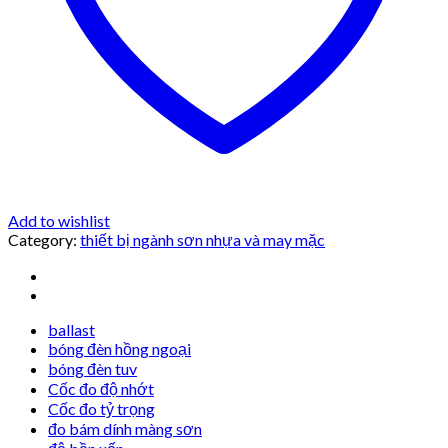
Add to wishlist
Category:
thiết bị ngành sơn nhựa và may mặc
ballast
bóng đèn hồng ngoại
bóng đèn tuv
Cốc đo độ nhớt
Cốc đo tỷ trọng
đo bám dính màng sơn