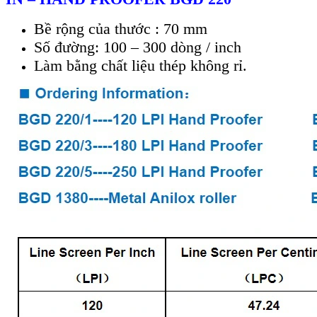
B
ề
r
ộ
ng c
ủ
a thư
ớ
c : 70 mm
S
ố
đư
ờ
ng: 100 – 300 dòng / inch
Làm b
ằ
ng ch
ấ
t li
ệ
u thép không r
ỉ
.