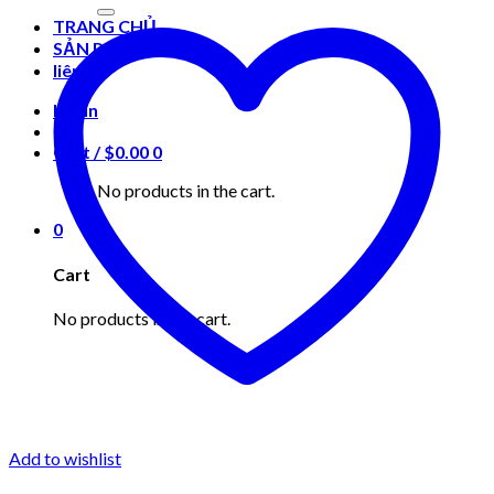
for:
TRANG CHỦ
SẢN PHẨM
liên hệ
Login
Cart /
$
0.00
0
No products in the cart.
0
Cart
No products in the cart.
Add to wishlist