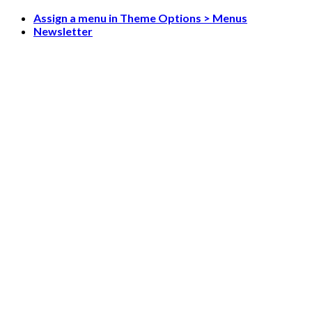
Skip
Assign a menu in Theme Options > Menus
to
Newsletter
content