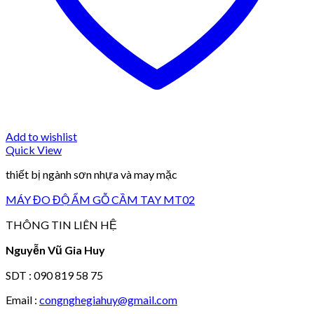
Add to wishlist
Quick View
thiết bị ngành sơn nhựa và may mặc
MÁY ĐO ĐỘ ẨM GỖ CẦM TAY MT02
THÔNG TIN LIÊN HỆ
Nguyễn Vũ Gia Huy
SDT : 090 819 58 75
Email :
congnghegiahuy@gmail.com