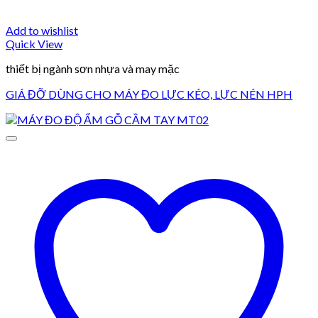
Add to wishlist
Quick View
thiết bị ngành sơn nhựa và may mặc
GIÁ ĐỠ DÙNG CHO MÁY ĐO LỰC KÉO, LỰC NÉN HPH