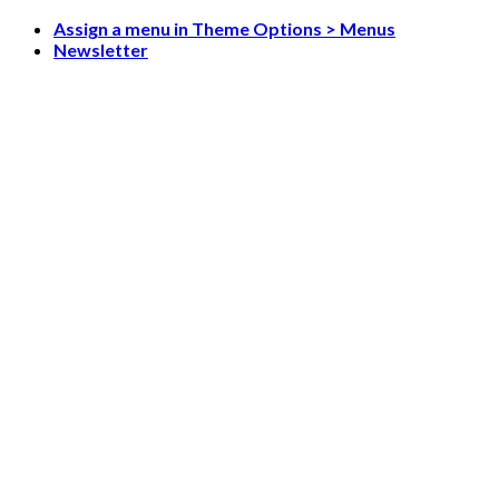
Skip
Assign a menu in Theme Options > Menus
to
Newsletter
content