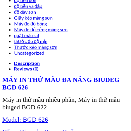
độ bền uốn
độ bền va đập
độ dày sơn
Giấy kéo màng sơn
Máy đo độ bóng
Máy đo độ cứng màng sơn
quạt màu ral
thước đo độ mịn
Thước kéo màng sơn
Uncategorized
Description
Reviews (0)
MÁY IN THỬ MÀU ĐA NĂNG BIUDEG
BGD 626
Máy
in thử mầu nhiều phần, Máy in thử mầu
biuged BGD 622
Model: BGD 626