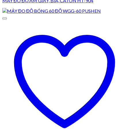
MÁY ĐO ĐỘ ẨM GIẤY, BÌA, CATON HT-904