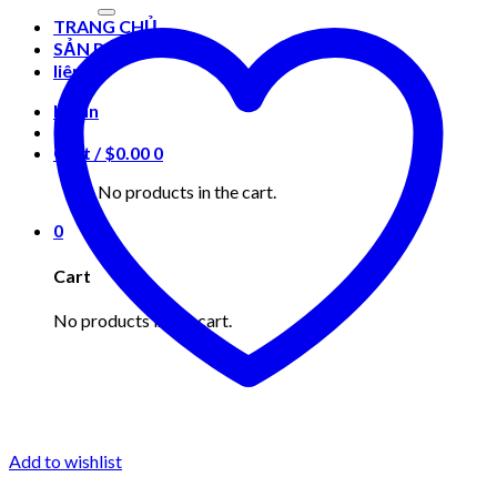
for:
TRANG CHỦ
SẢN PHẨM
liên hệ
Login
Cart /
$
0.00
0
No products in the cart.
0
Cart
No products in the cart.
Add to wishlist