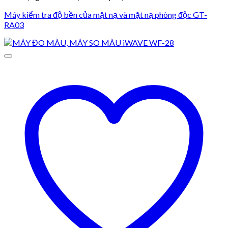
Máy kiểm tra độ bền của mặt nạ và mặt nạ phòng độc GT-
RA03