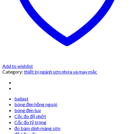
Add to wishlist
Category:
thiết bị ngành sơn nhựa và may mặc
ballast
bóng đèn hồng ngoại
bóng đèn tuv
Cốc đo độ nhớt
Cốc đo tỷ trọng
đo bám dính màng sơn