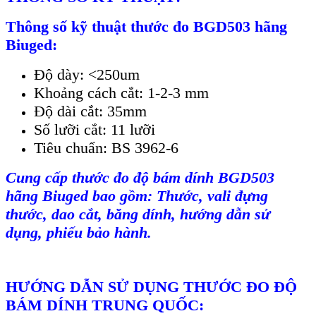
Thông s
ố kỹ thuật thước đo
BGD503 hãng
Biuged:
Đ
ộ d
ày: <250um
Kho
ảng c
ách c
ắt: 1-2-3 mm
Độ d
ài c
ắt: 35mm
Số lưỡi cắt: 11 lưỡi
Ti
êu chu
ẩn: BS 3962-6
Cung cấp thước đo độ bám dính BGD503
hãng Biuged bao gồm: Thước, vali đựng
thước, dao cắt, băng d
ính, hư
ớng dẫn sử
dụng, phiếu bảo h
ành.
HƯ
ỚNG DẪN SỬ DỤNG THƯỚC ĐO ĐỘ
B
ÁM DÍNH TRUNG QU
ỐC: