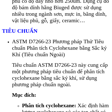
phủ c
ó đ
ộ d
ày nh
ỏ hơn 250um. Dụng cụ đo
độ b
ám dính hãng Biuged đư
ợc sử dụng
nhiều trong ng
ành sơn, m
ực in, băng d
ính,
v
ật liệu phủ, gỗ, giấy, ceramic…
TIÊU CHUẨN
ASTM D7266-23 Phương pháp Thử Tiêu
chuẩn Phân tích Cyclohexane bằng Sắc ký
Khí (Tiêu chuẩn Ngoài)
Tiêu chuẩn ASTM D7266-23 này cung cấp
một phương pháp tiêu chuẩn để phân tích
cyclohexane bằng sắc ký khí, sử dụng
phương pháp chuẩn ngoài.
Mục đích:
Phân tích cyclohexane:
Xác định hàm
lượng cyclohexane và các tạp chất có