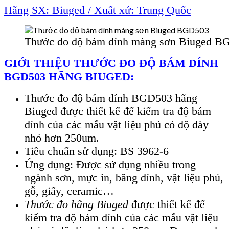
Hãng SX: Biuged / Xu
ất xứ: Trung Quốc
Thước đo độ bám dính màng sơn Biuged B
GIỚI THIỆU THƯỚC ĐO ĐỘ B
ÁM DÍNH
BGD503 HÃNG BIUGED:
Thư
ớc đo độ b
ám dính BGD503 hãng
Biuged đư
ợc thiết kế để kiểm tra độ b
ám
dính c
ủa c
ác m
ẫu vật liệu phủ c
ó đ
ộ d
ày
nh
ỏ hơn 250um.
Ti
êu chu
ẩn sử dụng: BS 3962-6
Ứng dụng: Được sử dụng nhiều trong
ng
ành sơn, m
ực in, băng d
ính, v
ật liệu phủ,
gỗ, giấy, ceramic…
Thư
ớc đo
hãng Biuged
đư
ợc thiết kế để
kiểm tra độ b
ám dính c
ủa c
ác m
ẫu vật liệu