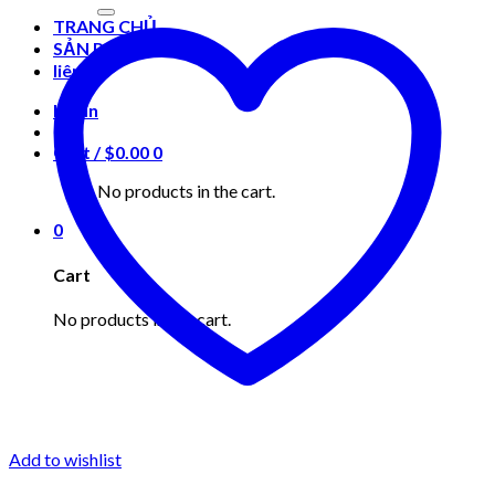
for:
TRANG CHỦ
SẢN PHẨM
liên hệ
Login
Cart /
$
0.00
0
No products in the cart.
0
Cart
No products in the cart.
Add to wishlist