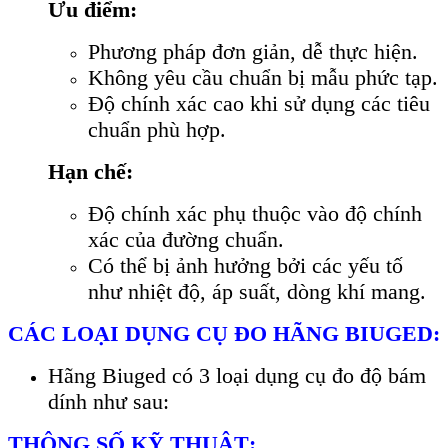
Ưu điểm:
Phương pháp đơn giản, dễ thực hiện.
Không yêu cầu chuẩn bị mẫu phức tạp.
Độ chính xác cao khi sử dụng các tiêu
chuẩn phù hợp.
Hạn chế:
Độ chính xác phụ thuộc vào độ chính
xác của đường chuẩn.
Có thể bị ảnh hưởng bởi các yếu tố
như nhiệt độ, áp suất, dòng khí mang.
C
ÁC LO
ẠI DỤNG CỤ ĐO
HÃNG BIUGED:
Hãng Biuged có 3 lo
ại dụng cụ đo độ b
ám
dính như sau:
TH
ÔNG S
Ố KỸ THUẬT
: