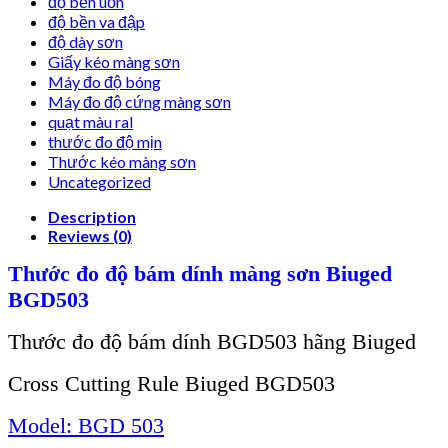
độ bền uốn
độ bền va đập
độ dày sơn
Giấy kéo màng sơn
Máy đo độ bóng
Máy đo độ cứng màng sơn
quạt màu ral
thước đo độ mịn
Thước kéo màng sơn
Uncategorized
Description
Reviews (0)
Thư
ớc đo độ b
ám dính màng sơn Biuged
BGD503
Thư
ớc đo độ b
ám dính BGD503 hãng Biuged
Cross Cutting Rule
Biuged BGD503
Model:
BGD 503