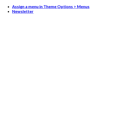
Skip
Assign a menu in Theme Options > Menus
to
Newsletter
content