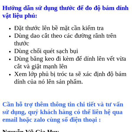
Hướng dẫn sử dụng thước để đo độ b
ám dính
v
ật liệu phủ:
Đặt thước l
ên b
ề mặt cần kiểm tra
D
ùng dao c
ắt theo c
ác đư
ờng r
ãnh trên
thư
ớc
D
ùng ch
ổi qu
ét s
ạch bụi
D
ùng băng keo đi kèm đ
ể d
ính lên v
ết vừa
cắt v
à gi
ật mạnh l
ên
Xem l
ớp phủ bị tr
óc ta s
ẽ x
ác đ
ịnh độ b
ám
dính c
ủa n
ó lên s
ản phẩm.
Cần hỗ trợ thêm thông tin chi tiết và tư vấn
sử dụng, quý khách hàng có thể liên hệ qua
email hoặc zalo cùng số điện thoại :
Nguyễn Vũ Gia Huy