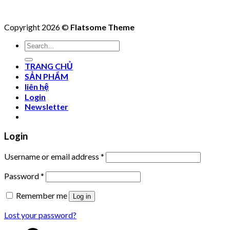
Copyright 2026 ©
Flatsome Theme
Search
for:
TRANG CHỦ
SẢN PHẨM
liên hệ
Login
Newsletter
Login
Username or email address
*
Password
*
Remember me
Log in
Lost your password?