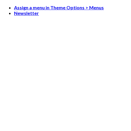
Skip
Assign a menu in Theme Options > Menus
to
Newsletter
content