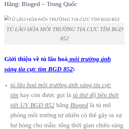
H
ãng: Biuged – Trung Quốc
TỦ LÃO HÓA MÔI TRƯỜNG TIA CỰC TÍM BGD
852
Giới thiệu về tủ lão hoá
môi tr
ường ánh
sáng tia cực tím
BGD 852
:
tủ lão hoá môi tr
ường ánh sáng tia cực
tím
hay còn được gọi là
tủ thử độ bền thời
tiết UV BGD 852
hãng
Biuged
là tủ mô
phỏng môi trường tự nhiên có thể gây ra sự
hư hỏng cho mẫu: tổng thời gian chiếu sáng