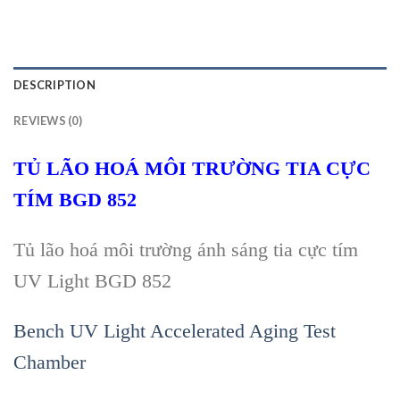
DESCRIPTION
REVIEWS (0)
TỦ LÃO HOÁ MÔI TR
ƯỜNG TIA CỰC
TÍM
BGD 852
Tủ l
ão hoá môi tr
ường ánh sáng tia cực tím
UV Light BGD 852
Bench UV Light Accelerated Aging Test
Chamber