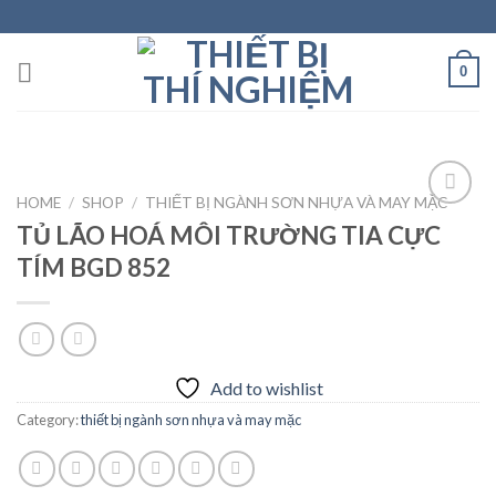
Skip
to
content
0
HOME
/
SHOP
/
THIẾT BỊ NGÀNH SƠN NHỰA VÀ MAY MẶC
TỦ LÃO HOÁ MÔI TRƯỜNG TIA CỰC
TÍM BGD 852
Add to
wishlist
Add to wishlist
Category:
thiết bị ngành sơn nhựa và may mặc