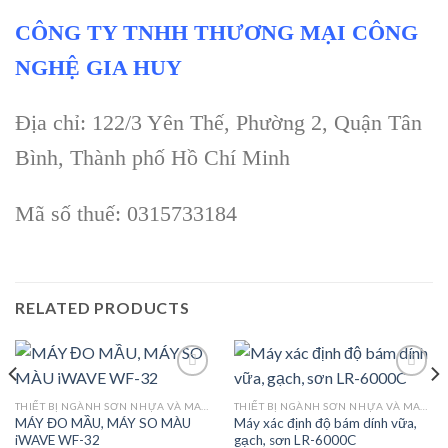
CÔNG TY TNHH THƯƠNG MẠI CÔNG
NGHỆ GIA HUY
Địa chỉ: 122/3 Yên Thế, Phường 2, Quận Tân
Bình, Thành phố Hồ Chí Minh
Mã số thuế: 0315733184
RELATED PRODUCTS
THIẾT BỊ NGÀNH SƠN NHỰA VÀ MAY MẶC
THIẾT BỊ NGÀNH SƠN NHỰA VÀ MAY MẶC
MÁY ĐO MẦU, MÁY SO MÀU
Máy xác định độ bám dính vữa,
Add to
Add to
iWAVE WF-32
gạch, sơn LR-6000C
wishlist
wishlist