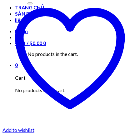
for:
TRANG CHỦ
SẢN PHẨM
liên hệ
Login
Cart /
$
0.00
0
No products in the cart.
0
Cart
No products in the cart.
Add to wishlist