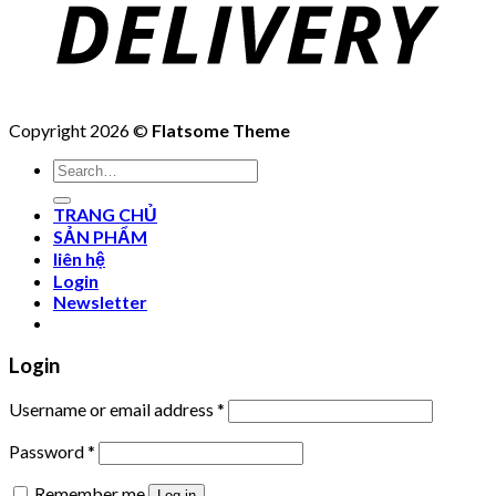
Copyright 2026 ©
Flatsome Theme
Search
for:
TRANG CHỦ
SẢN PHẨM
liên hệ
Login
Newsletter
Login
Username or email address
*
Password
*
Remember me
Log in