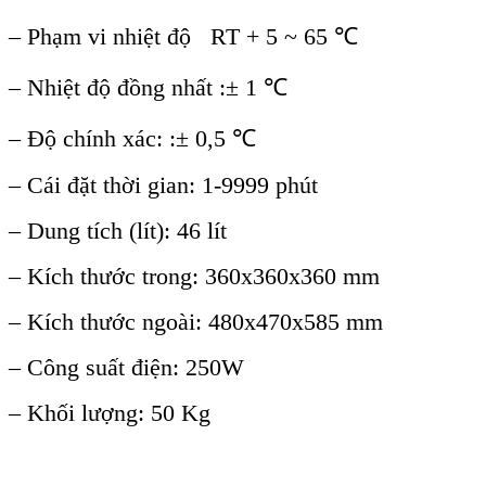
– Ph
ạm vi nhiệt độ RT + 5 ~ 65
℃
– Nhi
ệt độ đồng nhất :
± 1 ℃
– Đ
ộ ch
ính xác: :± 0,5 ℃
– Cái đ
ặt thời gian: 1-9999 ph
út
– Dung tích (lít): 46 lít
– Kích thước trong: 360x360x360 mm
– Kích thước ngoài: 480x470x585 mm
– Công suất điện: 250W
– Khối lượng: 50 Kg