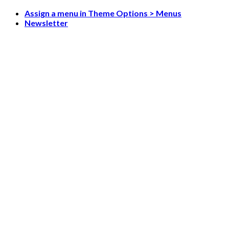
Skip
Assign a menu in Theme Options > Menus
to
Newsletter
content