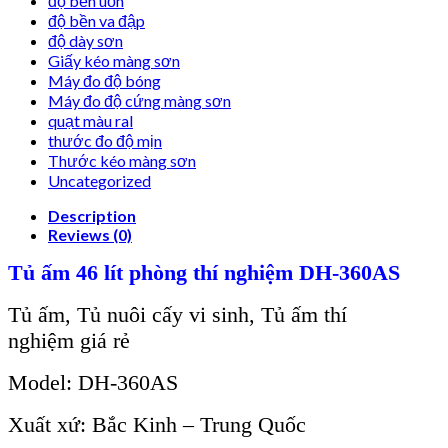
độ bền uốn
độ bền va đập
độ dày sơn
Giấy kéo màng sơn
Máy đo độ bóng
Máy đo độ cứng màng sơn
quạt màu ral
thước đo độ mịn
Thước kéo màng sơn
Uncategorized
Description
Reviews (0)
T
ủ ấm
46 lít phòng
th
í nghi
ệm DH-360AS
Tủ ấm
, Tủ nuôi cấy vi sinh, Tủ ấm
th
í
nghi
ệm
giá rẻ
Model: DH-360AS
Xuất xứ: Bắc Kinh – Trung Quốc