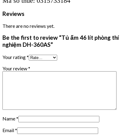
Mã số thuế: 0315733184
Reviews
There are no reviews yet.
Be the first to review “Tủ ấm 46 lít phòng thí
nghiệm DH-360AS”
Your rating
*
Your review
*
Name
*
Email
*