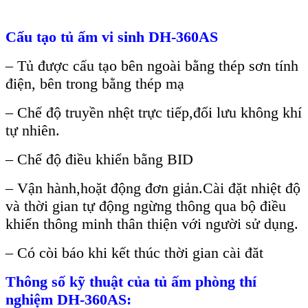
C
ấu tạo tủ ấm
vi sinh
DH-360AS
– T
ủ được cấu tạo b
ên ngoài b
ằng th
ép sơn tính
đi
ện, b
ên trong b
ằng th
ép m
ạ
– Ch
ế độ truyền nhệt trực tiếp,đối lưu kh
ông khí
t
ự nhi
ên.
– Ch
ế độ điều khiển bằng BID
– V
ận h
ành,ho
ặt động đơn giản.C
ài đ
ặt nhiệt độ
v
à th
ời gian tự động ngừng th
ông qua b
ộ điều
khiển th
ông minh thân thi
ện với người sử dụng.
– Có còi báo khi k
ết th
úc th
ời gian c
ài đăt
Th
ông s
ố kỹ thuật của tủ ấm
phòng thí
nghiệm
DH-360AS: