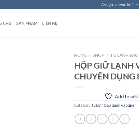
Assign a menu in Th
G CHỦ
SẢN PHẨM
LIÊN HỆ
HOME
/
SHOP
/
TỦ LẠNH BẢO
HỘP GIỮ LẠNH 
CHUYÊN DỤNG 8
Add to
wishlist
Add to wish
Category:
tủ lạnh bảo quản vaccine