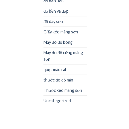
độ bền uốn
độ bền va đập
độ dày sơn
Giấy kéo màng sơn
Máy đo độ bóng
Máy đo độ cứng màng
sơn
quạt màu ral
thước đo độ mịn
Thước kéo màng sơn
Uncategorized