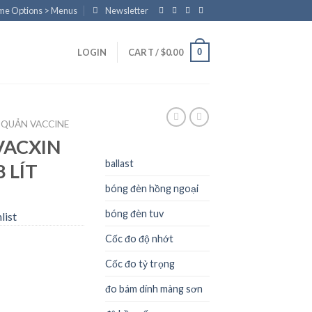
eme Options > Menus
Newsletter
0
LOGIN
CART /
$
0.00
 QUẢN VACCINE
VACXIN
ballast
 LÍT
bóng đèn hồng ngoại
bóng đèn tuv
list
Cốc đo độ nhớt
Cốc đo tỷ trọng
đo bám dính màng sơn