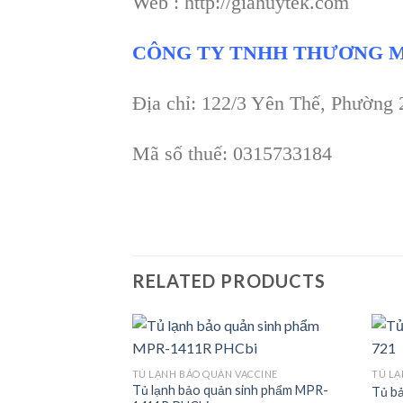
Web : http://giahuytek.com
CÔNG TY TNHH THƯƠNG M
Địa chỉ: 122/3 Yên Thế, Phường
Mã số thuế: 0315733184
RELATED PRODUCTS
TỦ LẠNH BẢO QUẢN VACCINE
TỦ LẠ
Tủ lạnh bảo quản sinh phẩm MPR-
Tủ b
Add to
Add to