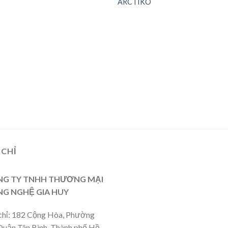
ARCTIKO
wishlist
wishl
 CHỈ
G TY TNHH THƯƠNG MẠI
G NGHỆ GIA HUY
chỉ: 182 Cộng Hòa, Phường
Quận Tân Bình, Thành phố Hồ