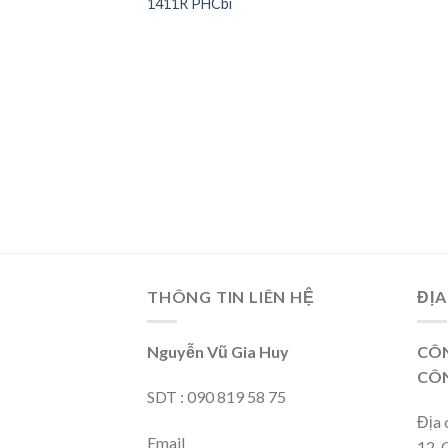
1411R PHCbi
wishlist
wishlist
VACCINE
30º MDF-137-PE
THÔNG TIN LIÊN HỆ
ĐỊA
Nguyễn Vũ Gia Huy
CÔN
CÔN
SDT : 090 819 58 75
Địa 
Email
12, 