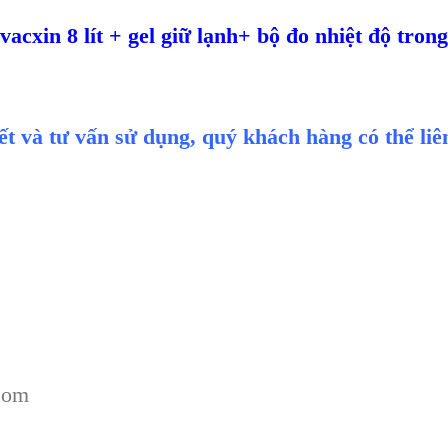
cxin 8 lít + gel giữ lạnh+ bộ đo nhiệt độ tron
iết và tư vấn sử dụng, quý khách hàng có thể li
com