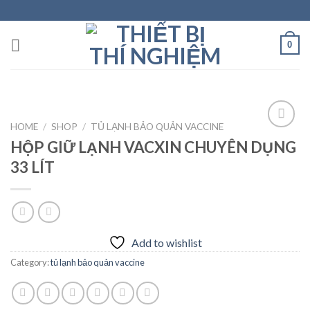
Skip
to
content
0
HOME
/
SHOP
/
TỦ LẠNH BẢO QUẢN VACCINE
HỘP GIỮ LẠNH VACXIN CHUYÊN DỤNG
33 LÍT
Add to
wishlist
Add to wishlist
Category:
tủ lạnh bảo quản vaccine