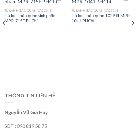
TỦ LẠNH BẢO QUẢN VACCINE
TỦ LẠNH BẢO QUẢN VACCINE
Tủ lạnh bảo quản sinh phẩm
Tủ lạnh bảo quản 1029 lít MPR-
Add to
Add to
MPR-715F PHCbi
1041 PHCbi
wishlist
wishlist
THÔNG TIN LIÊN HỆ
Nguyễn Vũ Gia Huy
SDT : 090 819 58 75