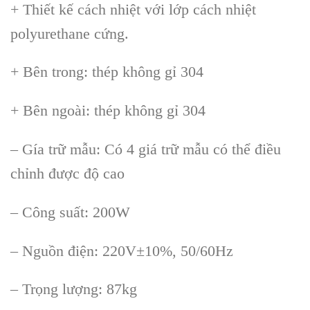
+ Thiết kế c
ách nhi
ệt với lớp c
ách nhi
ệt
polyurethane cứng.
+ B
ên trong: thép không g
ỉ 304
+ B
ên ngoài: thép không g
ỉ 304
– G
ía tr
ữ mẫu: C
ó 4 giá tr
ữ mẫu c
ó th
ể điều
chỉnh được độ cao
– C
ông su
ất: 200W
– Nguồn điện: 220V
±10%, 50/60Hz
– Tr
ọng lượng: 87kg