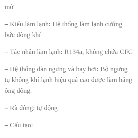
mở
– Kiểu l
àm l
ạnh: Hệ thống l
àm l
ạnh cưỡng
bức d
òng khí
– Tác nhân làm l
ạnh: R134a, kh
ông ch
ứa CFC
– Hệ thống d
àn ngưng và bay hơi: B
ộ ngưng
tụ kh
ông khí l
ạnh hiệu quả cao được l
àm b
ằng
ống đồng.
– R
ã đông: t
ự động
– Cấu tạo: