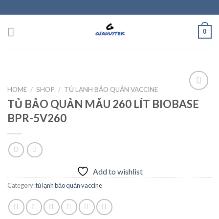
Skip
to
content
0
HOME
/
SHOP
/
TỦ LẠNH BẢO QUẢN VACCINE
TỦ BẢO QUẢN MẪU 260 LÍT BIOBASE
BPR-5V260
Add to
wishlist
Add to wishlist
Category:
tủ lạnh bảo quản vaccine