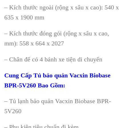
– K
ích thư
ớc ngo
ài (r
ộng x s
âu x cao): 540 x
635 x 1900 mm
– Kích thư
ớc đ
óng gói (r
ộng x s
âu x cao,
mm): 558 x 664 x 2027
– Chân đ
ế c
ó 4 bánh xe ti
ện di chuyển
Cung Cấp
Tủ bảo quản Vacxin Biobase
BPR-5V260
Bao Gồm
:
– Tủ lạnh bảo quản Vacxin Biobase BPR-
5V260
– Phụ kiện ti
êu chu
ẩn đi k
èm