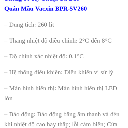
Quản
Mẫu
Vacxin BPR-5V260
– Dung t
ích: 260 lít
– Thang nhi
ệt độ điều chỉnh: 2
°C đ
ến 8
°C
– Đ
ộ ch
ính xác nhi
ệt độ: 0.1
°C
– H
ệ thống điều khiển: Điều khiển vi sử l
ý
– Màn hình hi
ển thị: M
àn hình hi
ển thị LED
lớn
– B
áo đ
ộng: B
áo đ
ộng bằng
âm thanh và đèn
khi nhi
ệt độ cao hay thấp; lỗi cảm biến; Cửa