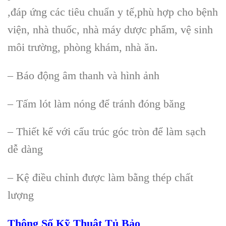
,đ
áp
ứng c
ác tiêu chu
ẩn y tế,ph
ù h
ợp cho bệnh
viện, nh
à thu
ốc, nh
à máy dư
ợc phẩm, vệ sinh
m
ôi trư
ờng, ph
òng khám, nhà ăn.
– Báo đ
ộng
âm thanh và hình
ảnh
– Tấm l
ót làm nóng đ
ể tr
ánh đóng băng
– Thi
ết kế với cấu tr
úc góc tròn đ
ể l
àm s
ạch
dễ d
àng
– K
ệ điều chỉnh được l
àm b
ằng th
ép ch
ất
lượng
Th
ông S
ố Kỹ Thuật Tủ Bảo