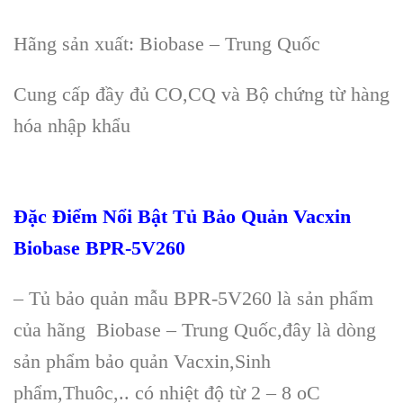
H
ãng s
ản xuất: Biobase
–
Trung Quốc
Cung cấp đầy đủ CO,CQ v
à B
ộ chứng từ h
àng
hóa nh
ập khẩu
Đặc Điểm Nổi Bật Tủ Bảo Quản Vacxin
Biobase
BPR-5V260
– Tủ bảo quản mẫu BPR-5V260 l
à s
ản phẩm
của h
ãng Biobase – Trung Qu
ốc,đ
ây là dòng
s
ản phẩm bảo quản Vacxin,Sinh
phẩm,Thu
ôc,.. có nhi
ệt độ từ 2 – 8 oC