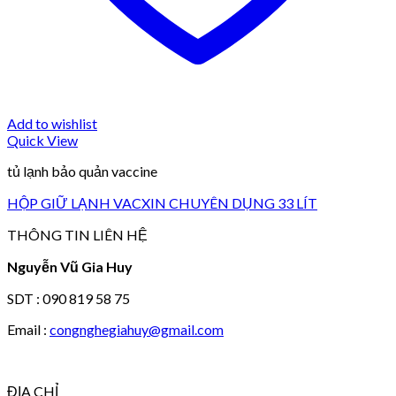
Add to wishlist
Quick View
tủ lạnh bảo quản vaccine
HỘP GIỮ LẠNH VACXIN CHUYÊN DỤNG 33 LÍT
THÔNG TIN LIÊN HỆ
Nguyễn Vũ Gia Huy
SDT : 090 819 58 75
Email :
congnghegiahuy@gmail.com
ĐỊA CHỈ