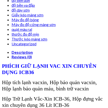
độ bền uốn
độ bền va đập
độ dày sơn
Giấy kéo màng sơn
Máy đo độ bóng
Máy đo độ cứng màng sơn
quạt màu ral
thước đo độ mịn
Thước kéo màng sơn
Uncategorized
Description
Reviews (0)
PHÍCH GIỮ LẠNH VAC XIN CHUYÊN
DỤNG ICB36
Hộp tích lạnh vacxin, Hộp bảo quản vacxin,
Hộp lạnh bảo quản máu, bình trữ vacxin
Hộp Trữ Lạnh Vắc-Xin ICB-36, Hộp đựng vắc
xin chuyên dụng 36 Lít ICB-36