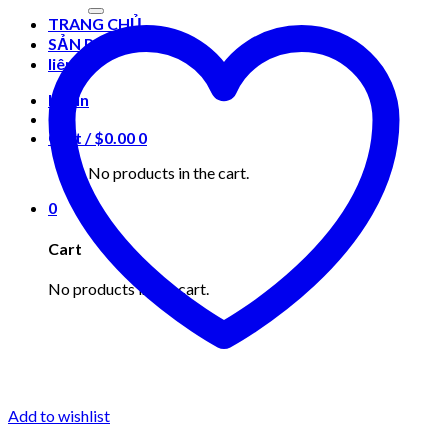
for:
TRANG CHỦ
SẢN PHẨM
liên hệ
Login
Cart /
$
0.00
0
No products in the cart.
0
Cart
No products in the cart.
Add to wishlist