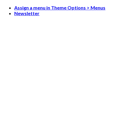
Skip
Assign a menu in Theme Options > Menus
to
Newsletter
content