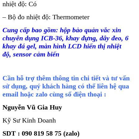
nhiệt độ: Có
– Bộ đo nhiệt độ: Thermometer
Cung c
ấp bao gồm: hộp bảo quản vắc xin
chuy
ên d
ụng
ICB-36,
khay đựng
,
d
ây đeo, 6
khay đá gel, màn hình LCD hi
ển thị nhiệt
độ
,
sensor cảm biến
Cần hỗ trợ thêm thông tin chi tiết và tư vấn
sử dụng, quý khách hàng có thể liên hệ qua
email hoặc zalo cùng số điện thoại :
Nguyễn Vũ Gia Huy
Kỹ Sư Kinh Doanh
SDT : 090 819 58 75 (zalo)