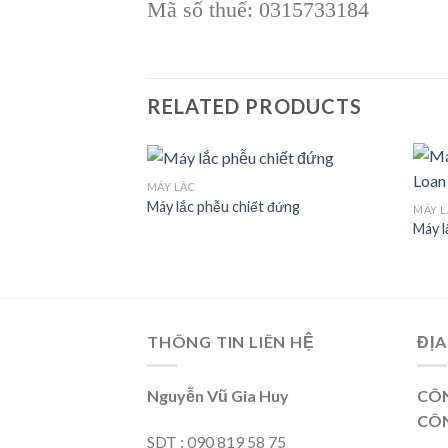
Mã số thuế: 0315733184
RELATED PRODUCTS
MÁY LẮC
Máy lắc phễu chiết đứng
MÁY L
RTEX ĐA NĂNG VM800
Máy l
Add to
Add to
wishlist
wishlist
THÔNG TIN LIÊN HỆ
ĐỊA
Nguyễn Vũ Gia Huy
CÔN
CÔN
SDT : 090 819 58 75