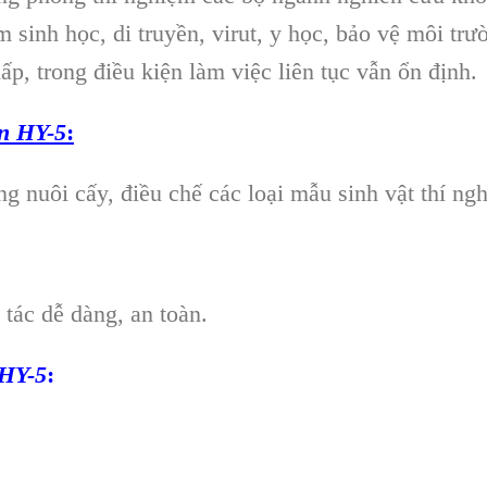
ẩm sinh học, di truyền, virut, y học, bảo vệ môi trư
ấp, trong điều kiện làm việc liên tục vẫn ổn định.
òn HY-5
:
ong nuôi cấy, điều chế các loại mẫu sinh vật thí ng
 tác dễ dàng, an toàn.
 HY-5
: