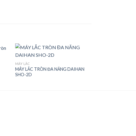
MÁY LẮC
MÁY LẮC TRÒN ĐA NĂNG DAIHAN
 to
Add to
SHO-2D
ist
wishlist