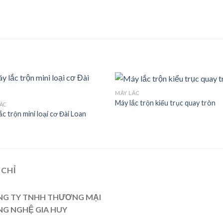
MÁY LẮC
Máy lắc trộn kiểu trục quay tròn
ẮC
ắc trộn mini loại cơ Đài Loan
Add to
Add
wishlist
wishl
 CHỈ
G TY TNHH THƯƠNG MẠI
G NGHỆ GIA HUY