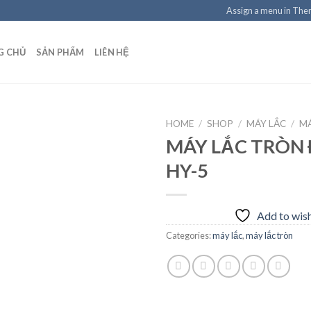
Assign a menu in Th
G CHỦ
SẢN PHẨM
LIÊN HỆ
HOME
/
SHOP
/
MÁY LẮC
/
M
MÁY LẮC TRÒN
HY-5
Add to
wishlist
Add to wish
Categories:
máy lắc
,
máy lắc tròn