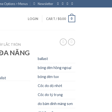
eme Options > Menus
Newsletter
0
LOGIN
CART /
$
0.00
ÁY LẮC TRÒN
 ĐA NĂNG
ballast
bóng đèn hồng ngoại
bóng đèn tuv
list
Cốc đo độ nhớt
Cốc đo tỷ trọng
đo bám dính màng sơn