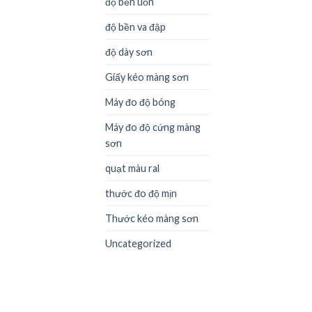
độ bền uốn
độ bền va đập
độ dày sơn
Giấy kéo màng sơn
Máy đo độ bóng
Máy đo độ cứng màng
sơn
quạt màu ral
thước đo độ mịn
Thước kéo màng sơn
Uncategorized