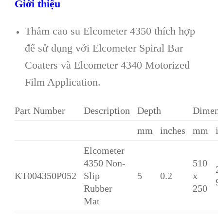
Giới thiệu
Thảm cao su Elcometer 4350 thích hợp
để sử dụng với Elcometer Spiral Bar
Coaters và Elcometer 4340 Motorized
Film Application.
Part Number
Description
Depth
Dimen
mm
inches
mm
Elcometer
4350 Non-
510
KT004350P052
Slip
5
0.2
x
Rubber
250
Mat