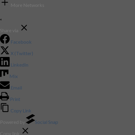
More Networks
Share via
Facebook
X (Twitter)
LinkedIn
Mix
Email
Print
Copy Link
Powered by
Social Snap
Copy link