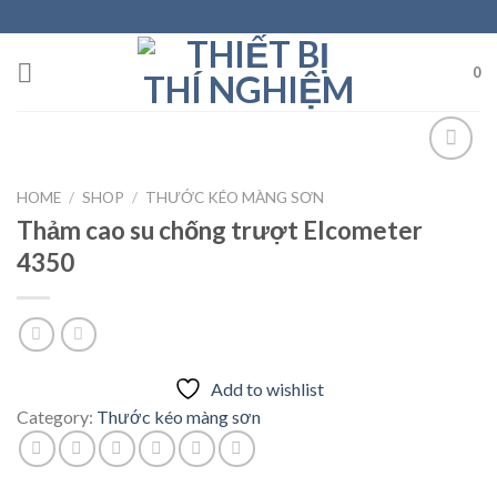
Skip
to
content
0
HOME
/
SHOP
/
THƯỚC KÉO MÀNG SƠN
Add to
Thảm cao su chống trượt Elcometer
wishlist
4350
Add to wishlist
Category:
Thước kéo màng sơn