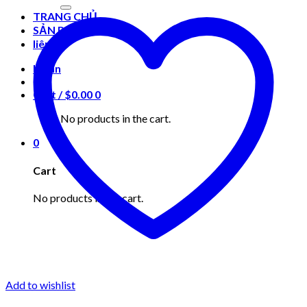
for:
TRANG CHỦ
SẢN PHẨM
liên hệ
Login
Cart /
$
0.00
0
No products in the cart.
0
Cart
No products in the cart.
Add to wishlist