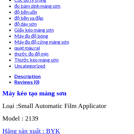
đo bám dính màng sơn
độ bền uốn
độ bền va đập
độ dày sơn
Giấy kéo màng sơn
Máy đo độ bóng
Máy đo độ cứng màng sơn
quạt màu ral
thước đo độ mịn
Thước kéo màng sơn
Uncategorized
Description
Reviews (0)
Máy kéo tạo màng sơn
Loại :Small Automatic Film Applicator
Model : 2139
Hãng sản xuất : BYK