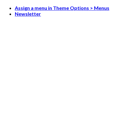
Skip
Assign a menu in Theme Options > Menus
to
Newsletter
content