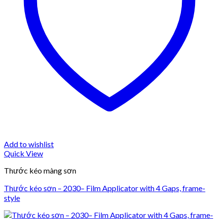
Add to wishlist
Quick View
Thước kéo màng sơn
Thước kéo sơn – 2030– Film Applicator with 4 Gaps, frame-
style