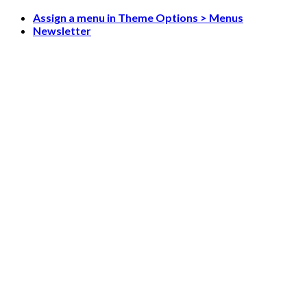
Skip
Assign a menu in Theme Options > Menus
to
Newsletter
content