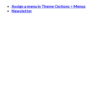
Skip
Assign a menu in Theme Options > Menus
to
Newsletter
content