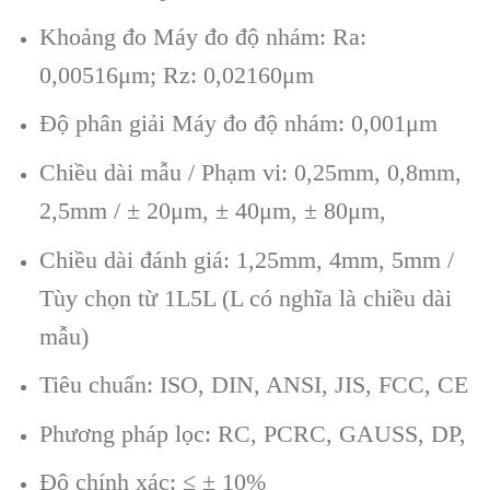
Khoảng đo Máy đo độ nhám: Ra:
0,00516μm; Rz: 0,02160μm
Độ phân giải Máy đo độ nhám: 0,001μm
Chiều dài mẫu / Phạm vi: 0,25mm, 0,8mm,
2,5mm / ± 20μm, ± 40μm, ± 80μm,
Chiều dài đánh giá: 1,25mm, 4mm, 5mm /
Tùy chọn từ 1L5L (L có nghĩa là chiều dài
mẫu)
Tiêu chuẩn: ISO, DIN, ANSI, JIS, FCC, CE
Phương pháp lọc: RC, PCRC, GAUSS, DP,
Độ chính xác: ≤ ± 10%