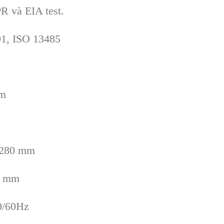
R và EIA test.
01, ISO 13485
mm
D280 mm
0 mm
0/60Hz