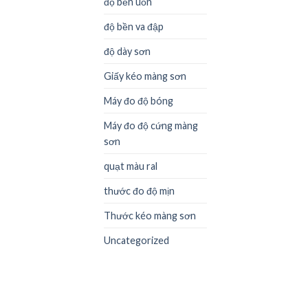
độ bền uốn
độ bền va đập
độ dày sơn
Giấy kéo màng sơn
Máy đo độ bóng
Máy đo độ cứng màng
sơn
quạt màu ral
thước đo độ mịn
Thước kéo màng sơn
Uncategorized