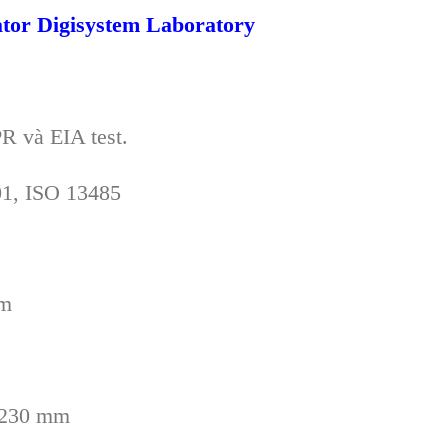
ator
Digisystem Laboratory
R và EIA test.
01, ISO 13485
mm
D230 mm