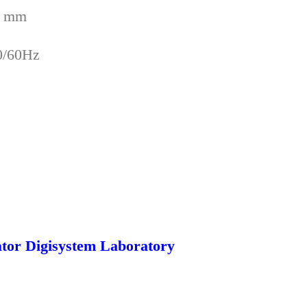
0 mm
0/60Hz
ator
Digisystem Laboratory