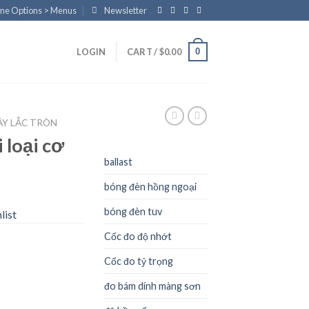
eme Options > Menus
Newsletter
0
LOGIN
CART /
$
0.00
ÁY LẮC TRÒN
 loại cơ
ballast
bóng đèn hồng ngoại
bóng đèn tuv
list
Cốc đo độ nhớt
Cốc đo tỷ trọng
đo bám dính màng sơn