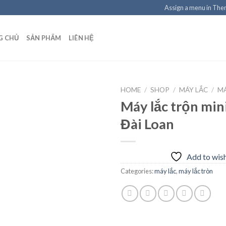
Assign a menu in Th
G CHỦ
SẢN PHẨM
LIÊN HỆ
HOME
/
SHOP
/
MÁY LẮC
/
M
Máy lắc trộn mini
Đài Loan
Add to
wishlist
Add to wish
Categories:
máy lắc
,
máy lắc tròn