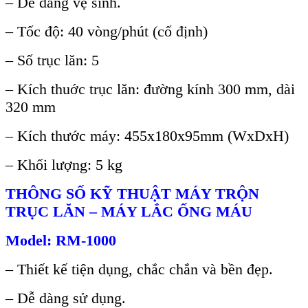
– Dễ dàng vệ sinh.
– Tốc độ: 40 vòng/phút (cố định)
– Số trục lăn: 5
– Kích thuớc trục lăn: đường kính 300 mm, dài
320 mm
– Kích thước máy: 455x180x95mm (WxDxH)
– Khối lượng: 5 kg
THÔNG SỐ KỸ THUẬT
MÁY TR
ỘN
TRỤC LĂN – M
ÁY L
ẮC ỐNG M
ÁU
Model: RM-1000
– Thiết kế tiện dụng, chắc chắn và bền đẹp.
– Dễ dàng sử dụng.