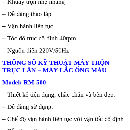
– Khuấy trộn nhẹ nhàng
– Dễ dàng thao lắp
– Vận hành liên tục
– Tốc độ trục cố định 40rpm
– Nguồn điện 220V/50Hz
THÔNG SỐ KỸ THUẬT
MÁY TR
ỘN
TRỤC LĂN – M
ÁY L
ẮC ỐNG M
ÁU
Model: RM-500
– Thiết kế tiện dụng, chắc chắn và bền đẹp.
– Dễ dàng sử dụng.
– Chế độ vận hành liên tục với vận tốc cố định