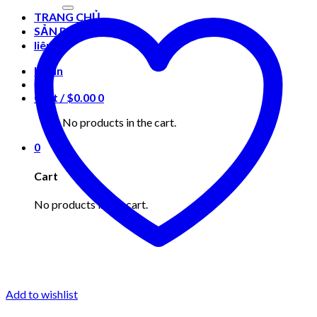
for:
TRANG CHỦ
SẢN PHẨM
liên hệ
Login
Cart /
$
0.00
0
No products in the cart.
0
Cart
No products in the cart.
Add to wishlist