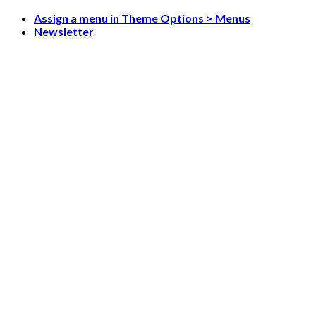
Skip
Assign a menu in Theme Options > Menus
to
Newsletter
content