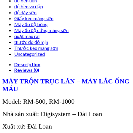
độ bền uốn
độ bền va đập
độ dày sơn
Giấy kéo màng sơn
Máy đo độ bóng
Máy đo độ cứng màng sơn
quạt màu ral
thước đo độ mịn
Thước kéo màng sơn
Uncategorized
Description
Reviews (0)
MÁY TR
ỘN TRỤC LĂN – M
ÁY L
ẮC ỐNG
M
ÁU
Model: RM-500, RM-1000
Nhà sản xuất: Digisystem – Đài Loan
Xuất xứ: Đài Loan