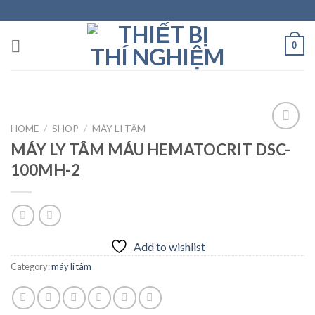
Skip
to
content
0
HOME
/
SHOP
/
MÁY LI TÂM
MÁY LY TÂM MÁU HEMATOCRIT DSC-
100MH-2
Add to
wishlist
Add to wishlist
Category:
máy li tâm