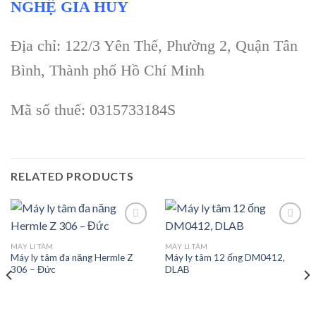
NGHỆ GIA HUY
Địa chỉ: 122/3 Yên Thế, Phường 2, Quận Tân
Bình, Thành phố Hồ Chí Minh
Mã số thuế: 0315733184S
RELATED PRODUCTS
MÁY LI TÂM
MÁY LI TÂM
Máy ly tâm đa năng Hermle Z
Máy ly tâm 12 ống DM0412,
Add to
Add to
306 – Đức
DLAB
wishlist
wishlist