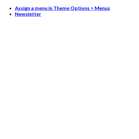
Skip
Assign a menu in Theme Options > Menus
to
Newsletter
content