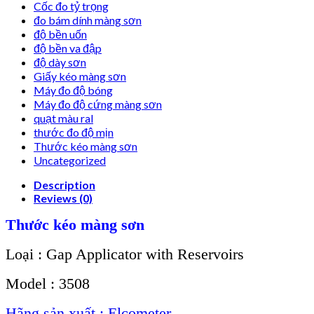
Cốc đo tỷ trọng
đo bám dính màng sơn
độ bền uốn
độ bền va đập
độ dày sơn
Giấy kéo màng sơn
Máy đo độ bóng
Máy đo độ cứng màng sơn
quạt màu ral
thước đo độ mịn
Thước kéo màng sơn
Uncategorized
Description
Reviews (0)
Thước kéo màng sơn
Loại : Gap Applicator with Reservoirs
Model : 3508
Hãng sản xuất : Elcometer