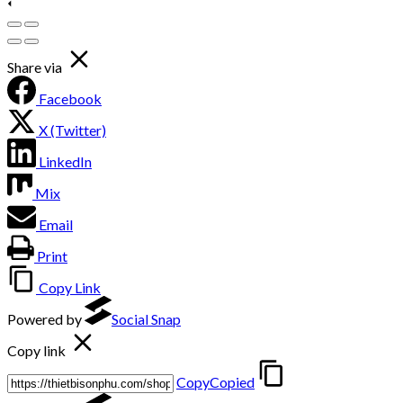
Share via
Facebook
X (Twitter)
LinkedIn
Mix
Email
Print
Copy Link
Powered by
Social Snap
Copy link
Copy
Copied