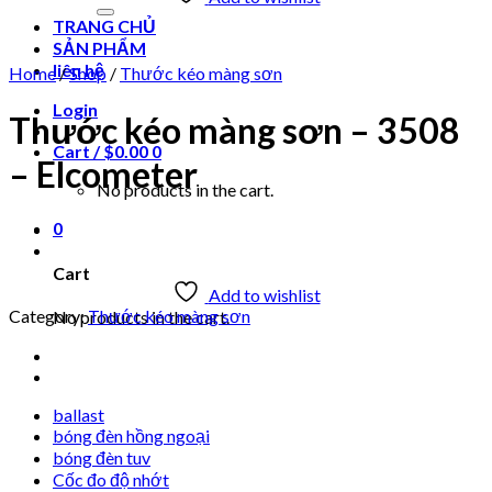
for:
TRANG CHỦ
SẢN PHẨM
liên hệ
Home
/
Shop
/
Thước kéo màng sơn
Login
Thước kéo màng sơn – 3508
Cart /
$
0.00
0
– Elcometer
No products in the cart.
0
Cart
Add to wishlist
Category:
Thước kéo màng sơn
No products in the cart.
ballast
bóng đèn hồng ngoại
bóng đèn tuv
Cốc đo độ nhớt