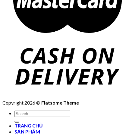
Copyright 2026 ©
Flatsome Theme
Search
for:
TRANG CHỦ
SẢN PHẨM