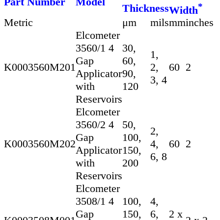
Part Number
Model
*
Thickness
Width
Metric
μm
mils
mm
inches
Elcometer
3560/1 4
30,
1,
Gap
60,
K0003560M201
2,
60
2
Applicator
90,
3, 4
with
120
Reservoirs
Elcometer
3560/2 4
50,
2,
Gap
100,
K0003560M202
4,
60
2
Applicator
150,
6, 8
with
200
Reservoirs
Elcometer
3508/1 4
100,
4,
Gap
150,
6,
2 x