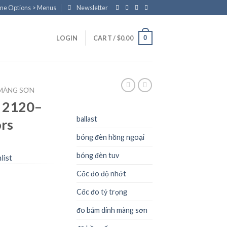
eme Options > Menus
Newsletter
0
LOGIN
CART /
$
0.00
MÀNG SƠN
 2120–
ballast
ors
bóng đèn hồng ngoại
bóng đèn tuv
list
Cốc đo độ nhớt
Cốc đo tỷ trọng
đo bám dính màng sơn