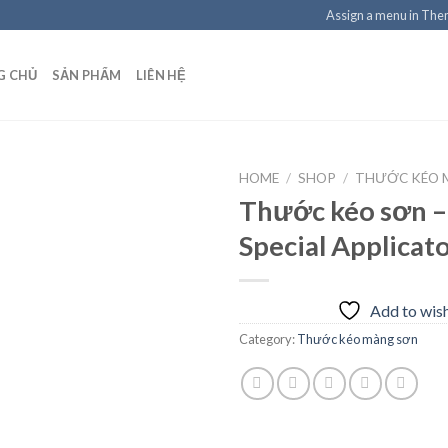
Assign a menu in Th
G CHỦ
SẢN PHẨM
LIÊN HỆ
HOME
/
SHOP
/
THƯỚC KÉO 
Thước kéo sơn –
Special Applicat
Add to
wishlist
Add to wish
Category:
Thước kéo màng sơn