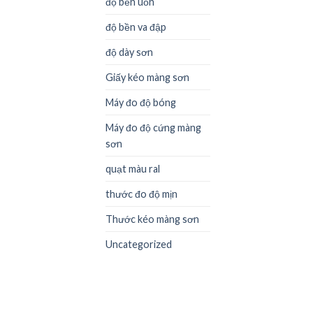
độ bền uốn
độ bền va đập
độ dày sơn
Giấy kéo màng sơn
Máy đo độ bóng
Máy đo độ cứng màng
sơn
quạt màu ral
thước đo độ mịn
Thước kéo màng sơn
Uncategorized