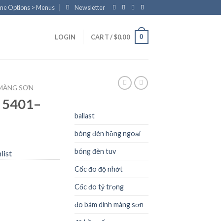
eme Options > Menus
Newsletter
0
LOGIN
CART /
$
0.00
MÀNG SƠN
 5401–
ballast
bóng đèn hồng ngoại
bóng đèn tuv
list
Cốc đo độ nhớt
Cốc đo tỷ trọng
đo bám dính màng sơn