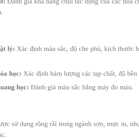
t:
Đánh giá khả năng chịu tác động của các hóa c
n.
t lý:
Xác định màu sắc, độ che phủ, kích thước hạ
óa học:
Xác định hàm lượng các tạp chất, độ bền 
uang học:
Đánh giá màu sắc bằng máy đo màu.
ược sử dụng rộng rãi trong ngành sơn, mực in, nh
ác.