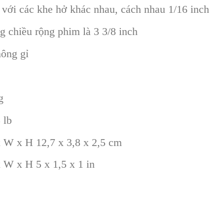
h với các khe hở khác nhau, cách nhau 1/16 inch
g chiều rộng phim là 3 3/8 inch
ông gỉ
g
 lb
 W x H 12,7 x 3,8 x 2,5 cm
 W x H 5 x 1,5 x 1 in