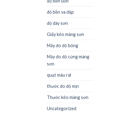
độ bền uốn
độ bền va đập
độ dày sơn
Giấy kéo màng sơn
Máy đo độ bóng
Máy đo độ cứng màng
sơn
quạt màu ral
thước đo độ mịn
Thước kéo màng sơn
Uncategorized