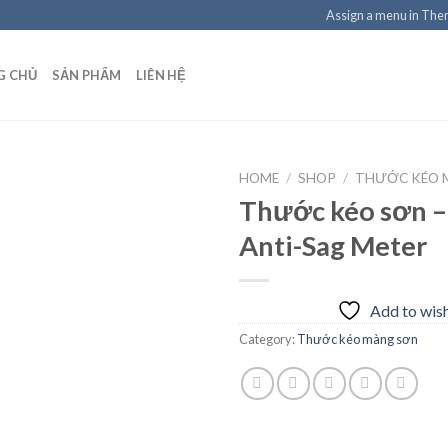
Assign a menu in Th
G CHỦ
SẢN PHẨM
LIÊN HỆ
HOME
/
SHOP
/
THƯỚC KÉO 
Thước kéo sơn –
Anti-Sag Meter
Add to
wishlist
Add to wish
Category:
Thước kéo màng sơn