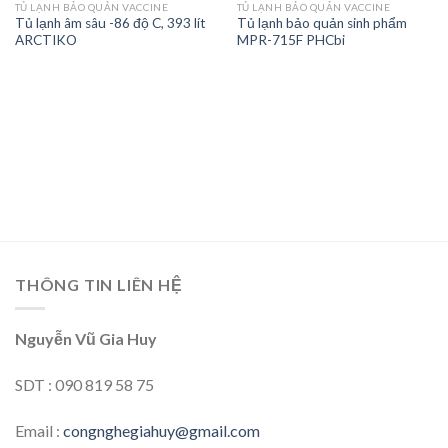
TỦ LẠNH BẢO QUẢN VACCINE
TỦ LẠNH BẢO QUẢN VACCINE
Tủ lạnh âm sâu -86 độ C, 393 lít
Tủ lạnh bảo quản sinh phẩm
Add to
Add to
ARCTIKO
MPR-715F PHCbi
wishlist
wishlist
THÔNG TIN LIÊN HỆ
Nguyễn Vũ Gia Huy
SDT : 090 819 58 75
Email :
congnghegiahuy@gmail.com