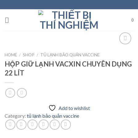
Skip
to
content
0
HOME
/
SHOP
/
TỦ LẠNH BẢO QUẢN VACCINE
Add to
HỘP GIỮ LẠNH VACXIN CHUYÊN DỤNG
wishlist
22 LÍT
Add to wishlist
Category:
tủ lạnh bảo quản vaccine